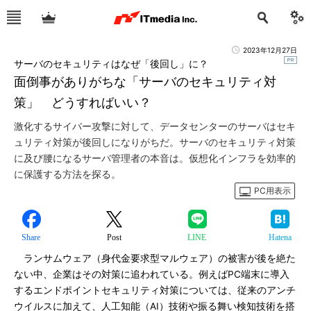
2023年12月27日
サーバのセキュリティはなぜ「後回し」に？
面倒事がありがちな「サーバのセキュリティ対
策」 どうすればいい？
激化するサイバー攻撃に対して、データセンターのサーバはセキ
ュリティ対策が後回しになりがちだ。サーバのセキュリティ対策
に及び腰になるサーバ管理者の本音は。仮想化インフラを効率的
に保護する方法を探る。
PC用表示
Share
Post
LINE
Hatena
ランサムウェア（身代金要求型マルウェア）の被害が後を絶た
ない中、企業はその対策に追われている。例えばPC端末に導入
するエンドポイントセキュリティ対策については、従来のアンチ
ウイルスに加えて、人工知能（AI）技術や振る舞い検知技術を搭