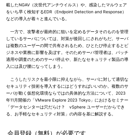
載したNGAV（次世代アンチウイルス）や、感染したマルウェア
をいち早く検知するEDR（Endpoint Detection and Response）
などの導入が着々と進んでいる。
一方で、攻撃者が最終的に狙いを定めるデータそのものを管理
しているサーバについては、対策が後回しにされがちだ。サーバ
は複数のユーザーの間で共有されるため、ひとたび停止するとビ
ジネスや業務に影響を及ぼす。そのためサーバ管理者は、パッチ
適用や調査のためのサーバ停止や、新たなセキュリティ製品の導
入には及び腰になってしまう。
こうしたリスクを最小限に抑えながら、サーバに対して適切な
セキュリティ技術を導入するにはどうすればいいのか。複数のサ
ーバが動く仮想化環境ならではの具体的な方法について、2023
年11月開催の「VMware Explore 2023 Tokyo」におけるセミナー
「データセンターは穴だらけ？ vSphere ユーザーだからでき
る、お手軽なセキュリティ対策」の内容を基に解説する。
会員登録（無料）が必要です