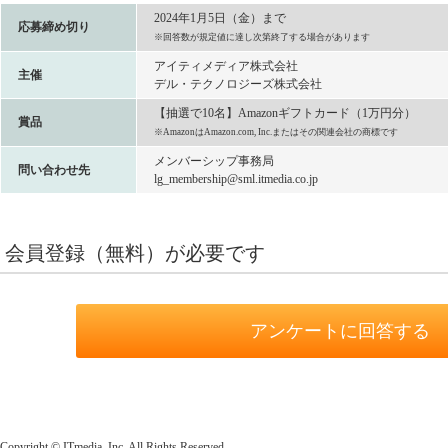
2024年1月5日（金）まで
応募締め切り
※回答数が規定値に達し次第終了する場合があります
アイティメディア株式会社
主催
デル・テクノロジーズ株式会社
【抽選で10名】Amazonギフトカード（1万円分）
賞品
※AmazonはAmazon.com, Inc.またはその関連会社の商標です
メンバーシップ事務局
問い合わせ先
lg_membership@sml.itmedia.co.jp
会員登録（無料）が必要です
アンケートに回答する
Copyright © ITmedia, Inc. All Rights Reserved.