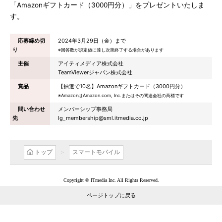
「Amazonギフトカード（3000円分）」をプレゼントいたしま
す。
応募締め切
2024年3月29日（金）まで
り
※回答数が規定値に達し次第終了する場合があります
主催
アイティメディア株式会社
TeamViewerジャパン株式会社
賞品
【抽選で10名】Amazonギフトカード（3000円分）
※AmazonはAmazon.com, Inc.またはその関連会社の商標です
問い合わせ
メンバーシップ事務局
先
lg_membership@sml.itmedia.co.jp
トップ
スマートモバイル
Copyright © ITmedia Inc. All Rights Reserved.
ページトップに戻る