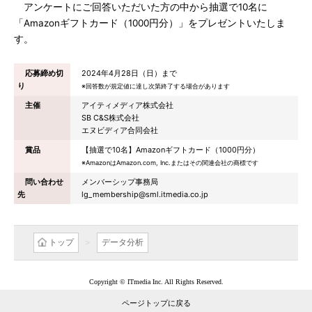
アンケートにご回答いただいた方の中から抽選で10名に
「Amazonギフトカード（1000円分）」をプレゼントいたしま
す。
応募締め切
2024年4月28日（日）まで
り
※回答数が規定値に達し次第終了する場合があります
主催
アイティメディア株式会社
SB C&S株式会社
エヌビディア合同会社
賞品
【抽選で10名】Amazonギフトカード（1000円分）
※AmazonはAmazon.com, Inc.またはその関連会社の商標です
問い合わせ
メンバーシップ事務局
先
lg_membership@sml.itmedia.co.jp
トップ
データ分析
Copyright © ITmedia Inc. All Rights Reserved.
ページトップに戻る