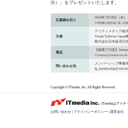
分）」をプレゼントいたします。
2024年7月18日（木
応募締め切り
※回答数が規定値に達し次第
アイティメディア株
主催
Veeam Software Jap
株式会社日本経済広
【抽選で10名】Amaz
賞品
※AmazonはAmazon.com
メンバーシップ事務
問い合わせ先
lg_membership@sml.itme
Copyright © ITmedia, Inc. All Rights Reserved.
ITmediaは
お問い合わせ
|
プライバシーポリシー
|
運営会社