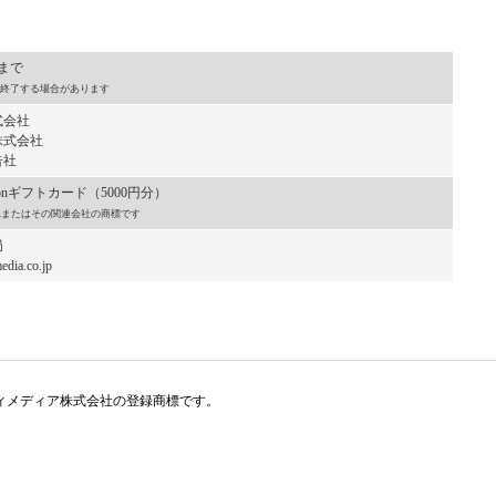
）まで
終了する場合があります
式会社
an株式会社
告社
onギフトカード（5000円分）
, Inc.またはその関連会社の商標です
局
dia.co.jp
アイティメディア株式会社の登録商標です。