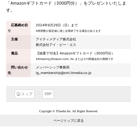
「Amazonギフトカード（3000円分）」をプレゼントいたしま
す。
応募締め切
2024年9月29日（日）まで
り
※回答数が規定値に達し次第終了する場合があります
主催
アイティメディア株式会社
株式会社アイ・ピー・エス
賞品
【抽選で10名】Amazonギフトカード（3000円分）
※AmazonはAmazon.com, Inc.またはその関連会社の商標です
問い合わせ
メンバーシップ事務局
先
lg_membership@sml.itmedia.co.jp
トップ
ERP
Copyright © ITmedia Inc. All Rights Reserved.
ページトップに戻る