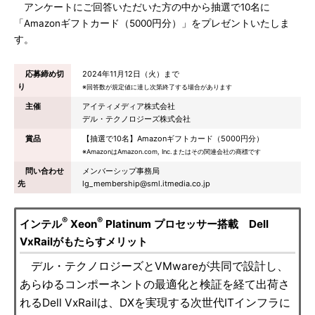
アンケートにご回答いただいた方の中から抽選で10名に
「Amazonギフトカード（5000円分）」をプレゼントいたしま
す。
応募締め切
2024年11月12日（火）まで
り
※回答数が規定値に達し次第終了する場合があります
主催
アイティメディア株式会社
デル・テクノロジーズ株式会社
賞品
【抽選で10名】Amazonギフトカード（5000円分）
※AmazonはAmazon.com, Inc.またはその関連会社の商標です
問い合わせ
メンバーシップ事務局
先
lg_membership@sml.itmedia.co.jp
®
®
インテル
Xeon
Platinum プロセッサー搭載 Dell
VxRailがもたらすメリット
デル・テクノロジーズとVMwareが共同で設計し、
あらゆるコンポーネントの最適化と検証を経て出荷さ
れるDell VxRailは、DXを実現する次世代ITインフラに