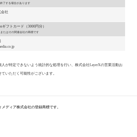
終了する場合があります
式会社
onギフトカード（3000円分）
, Inc.またはその関連会社の商標です
局
dia.co.jp
人が特定できないよう統計的な処理を行い、株式会社LayerXの営業活動お
せていただく可能性がございます。
アイティメディア株式会社の登録商標です。