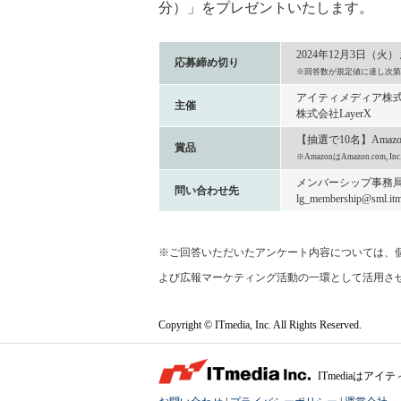
分）」をプレゼントいたします。
2024年12月3日（火
応募締め切り
※回答数が規定値に達し次第
アイティメディア株
主催
株式会社LayerX
【抽選で10名】Amaz
賞品
※AmazonはAmazon.com
メンバーシップ事務
問い合わせ先
lg_membership@sml.itme
※ご回答いただいたアンケート内容については、個
よび広報マーケティング活動の一環として活用さ
Copyright © ITmedia, Inc. All Rights Reserved.
ITmediaは