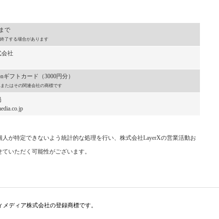
）まで
終了する場合があります
式会社
onギフトカード（3000円分）
, Inc.またはその関連会社の商標です
局
dia.co.jp
人が特定できないよう統計的な処理を行い、株式会社LayerXの営業活動お
せていただく可能性がございます。
アイティメディア株式会社の登録商標です。