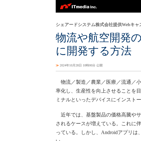
シェアードシステム株式会社提供Webキャ
物流や航空開発の
に開発する方法
≫
2024年10月28日 10時00分 公開
物流／製造／農業／医療／流通／小
率化し、生産性を向上させることを
ミナルといったデバイスにインスト
近年では、基盤製品の価格高騰やサポ
されるケースが増えている。これに伴い
っている。しかし、Androidア