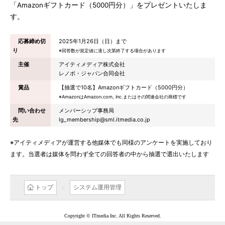
「Amazonギフトカード（5000円分）」をプレゼントいたしま
す。
応募締め切
2025年1月26日（日）まで
り
※回答数が規定値に達し次第終了する場合があります
主催
アイティメディア株式会社
レノボ・ジャパン合同会社
賞品
【抽選で10名】Amazonギフトカード（5000円分）
※AmazonはAmazon.com, Inc.またはその関連会社の商標です
問い合わせ
メンバーシップ事務局
先
lg_membership@sml.itmedia.co.jp
※アイティメディアが運営する他媒体でも同様のアンケートを実施しており
ます。当選者は媒体を問わず全ての回答者の中から抽選で選出いたします
トップ
システム運用管理
Copyright © ITmedia Inc. All Rights Reserved.