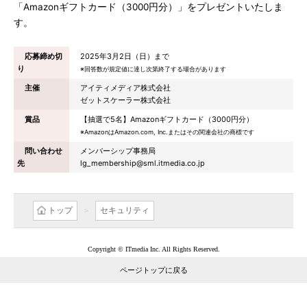
「Amazonギフトカード（3000円分）」をプレゼントいたしま
す。
応募締め切
2025年3月2日（日）まで
り
※回答数が規定値に達し次第終了する場合があります
主催
アイティメディア株式会社
ゼットスケーラー株式会社
賞品
【抽選で5名】Amazonギフトカード（3000円分）
※AmazonはAmazon.com, Inc.またはその関連会社の商標です
問い合わせ
メンバーシップ事務局
先
lg_membership@sml.itmedia.co.jp
トップ
セキュリティ
Copyright © ITmedia Inc. All Rights Reserved.
ページトップに戻る