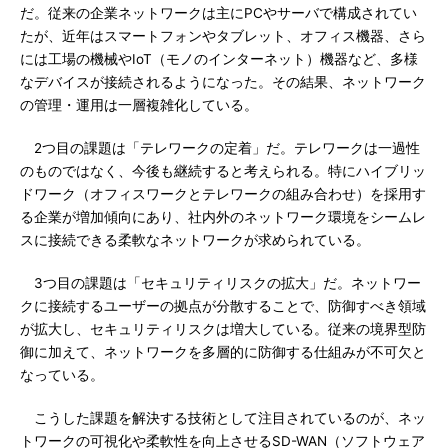
だ。従来の企業ネットワークは主にPCやサーバで構成されてい
たが、近年はスマートフォンやタブレット、オフィス機器、さら
には工場の機械やIoT（モノのインターネット）機器など、多様
なデバイスが接続されるようになった。その結果、ネットワーク
の管理・運用は一層複雑化している。
2つ目の課題は「テレワークの定着」だ。テレワークは一過性
のものではなく、今後も継続すると考えられる。特にハイブリッ
ドワーク（オフィスワークとテレワークの組み合わせ）を採用す
る企業が増加傾向にあり、社内外のネットワーク環境をシームレ
スに接続できる柔軟なネットワークが求められている。
3つ目の課題は「セキュリティリスクの拡大」だ。ネットワー
クに接続するユーザーの拠点が分散することで、防御すべき領域
が拡大し、セキュリティリスクは増大している。従来の境界型防
御に加えて、ネットワークを多層的に防御する仕組みが不可欠と
なっている。
こうした課題を解決する技術として注目されているのが、ネッ
トワークの可視化や柔軟性を向上させるSD-WAN（ソフトウェア