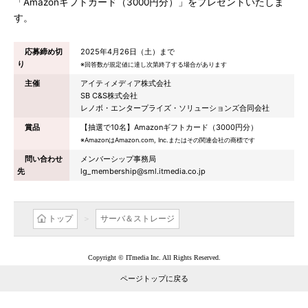
「Amazonギフトカード（3000円分）」をプレゼントいたしま
す。
応募締め切
2025年4月26日（土）まで
り
※回答数が規定値に達し次第終了する場合があります
主催
アイティメディア株式会社
SB C&S株式会社
レノボ・エンタープライズ・ソリューションズ合同会社
賞品
【抽選で10名】Amazonギフトカード（3000円分）
※AmazonはAmazon.com, Inc.またはその関連会社の商標です
問い合わせ
メンバーシップ事務局
先
lg_membership@sml.itmedia.co.jp
トップ
サーバ＆ストレージ
Copyright © ITmedia Inc. All Rights Reserved.
ページトップに戻る