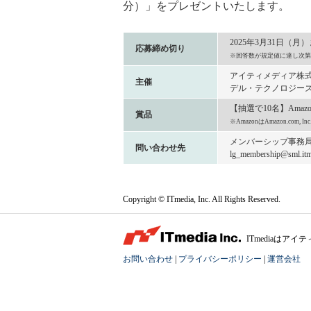
分）」をプレゼントいたします。
2025年3月31日（月
応募締め切り
※回答数が規定値に達し次第
アイティメディア株
主催
デル・テクノロジーズ
【抽選で10名】Amaz
賞品
※AmazonはAmazon.com
メンバーシップ事務
問い合わせ先
lg_membership@sml.itme
Copyright © ITmedia, Inc. All Rights Reserved.
ITmediaは
お問い合わせ
|
プライバシーポリシー
|
運営会社