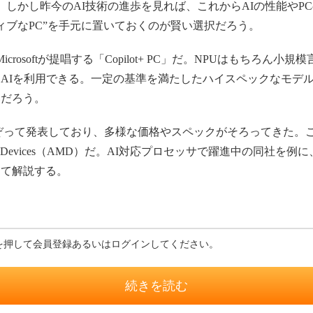
。しかし昨今のAI技術の進歩を見れば、これからAIの性能や
ィブなPC”を手元に置いておくのが賢い選択だろう。
osoftが提唱する「Copilot+ PC」だ。NPUはもちろん小規模言
AIを利用できる。一定の基準を満たしたハイスペックなモデ
いだろう。
PCをこぞって発表しており、多様な価格やスペックがそろってきた
ro Devices（AMD）だ。AI対応プロセッサで躍進中の同社を例に、
てて解説する。
を押して会員登録あるいはログインしてください。
続きを読む