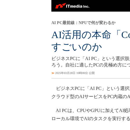
AI PC最前線：NPUで何が変わるか
AI活用の本命「Co
すごいのか
ビジネスPCに「AI PC」という選
ろう。自社に適したPCの見極め方に
≫
2025年03月28日 10時00分 公開
ビジネスPCに「AI PC」という選
クラウド型のAIサービスをPC内蔵の
AI PCは、CPUやGPUに加えてAI処理専
ローカル環境でAIのタスクを実行す