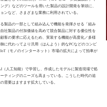
リング）などのツールを用いた製品の設計開発を筆頭に、
ションなど、さまざまな業務に利用されている。
る製品の一部として組み込んで機能を発揮させる「組み
。自社製品の付加価値を高めて競合製品に対する優位性を
い顧客の要求に応えるため、実装する機能が高度化／多様
御に代わってより汎用（はんよう）的なPCなどのコンピ
IoT（モノのインターネット）市場の拡大によって拍車が
AI（人工知能）で学習し、作成したモデルに製造現場で処
ューティングのニーズも高まっている。こうした時代の追
タの需要はますます拡大している。