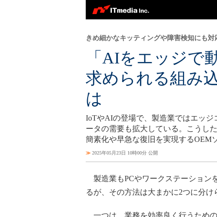
きめ細かなキッティングや障害検知にも対
「AIをエッジ
求められる組み
は
IoTやAIの登場で、製造業ではエ
ータの需要も拡大している。こうし
簡素化や早急な復旧を実現するOEM
≫
2025年05月23日 10時00分 公開
製造業もPCやワークステーション
るが、その方法は大まかに2つに分け
一つは、業務を効率良く行うための