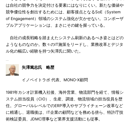
は自社の競争力を決定付ける要素にはなりにくい。新たな価値や
競争優位性を創出するためには、顧客接点となるSoE（System
of Engagement）領域のシステム強化が欠かせない。コンポーザ
ブルアプリケーションは、まさにその鍵を握っている。
自社の成長戦略を踏まえたシステム刷新のあるべき姿とはどの
ようなものなのか。数々のIT施策をリードし、業務改革とデジタ
ル化の幅広い経験を持つ矢澤氏に聞いた。
矢澤篤志氏 略歴
イノベイトラボ 代表、MONO-X顧問
1981年カシオ計算機入社後、海外営業、物流部門を経て、情報シ
ステム担当役員（CIO）、生産、調達、物流領域の担当役員を歴
任。グローバルレベルでのERP導入やサプライチェーン改革など
に精通し、退職後は、IT企業の顧問などを務める傍ら、特許庁技
術検証委員、JDMC理事など業界支援活動にも従事。