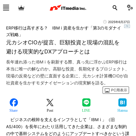
2025年6月27日
ERP移行は高すぎる？ IBM i 資産を生かす「第3のモダナイ
ズ戦略」
元カシオCIOが提言、巨額投資と現場の混乱を
避ける現実的なDXアプローチとは
長年連れ添ったIBM i を刷新する際、真っ先に浮かぶERP移行は
本当に唯一の解なのか。高額な投資、長期化するプロジェクト、
現場の反発などの壁に直面する企業に、元カシオ計算機CIOが自
社資産を生かすモダナイゼーションの現実解を語る。
PC用表示
Share
Post
LINE
Hatena
ビジネスの根幹を支えるインフラとして「IBM i 」（旧
AS/400）を長年にわたり活用してきた企業は、さまざまな制約
の中で基幹システムをどのようにアップデートすべきかという課