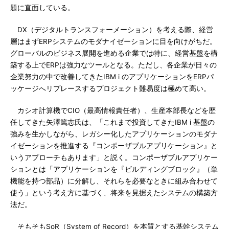
題に直面している。
DX（デジタルトランスフォーメーション）を考える際、経営
層はまずERPシステムのモダナイゼーションに目を向けがちだ。
グローバルのビジネス展開を進める企業では特に、経営基盤を構
築する上でERPは強力なツールとなる。ただし、各企業が日々の
企業努力の中で改善してきたIBM i のアプリケーションをERPパ
ッケージへリプレースするプロジェクト難易度は極めて高い。
カシオ計算機でCIO（最高情報責任者）、生産本部長などを歴
任してきた矢澤篤志氏は、「これまで投資してきたIBM i 基盤の
強みを生かしながら、レガシー化したアプリケーションのモダナ
イゼーションを推進する『コンポーザブルアプリケーション』と
いうアプローチもあります」と説く。コンポーザブルアプリケー
ションとは「アプリケーションを『ビルディングブロック』（単
機能を持つ部品）に分解し、それらを必要なときに組み合わせて
使う」という考え方に基づく、将来を見据えたシステムの構築方
法だ。
そもそもSoR（System of Record）を本質とする基幹システム