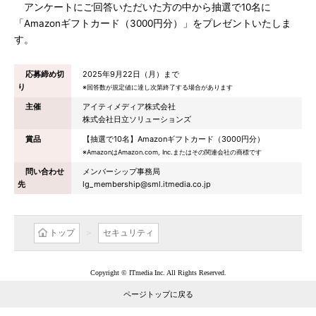
アンケートにご回答いただいた方の中から抽選で10名に
「Amazonギフトカード（3000円分）」をプレゼントいたしま
す。
応募締め切
2025年9月22日（月）まで
り
※回答数が規定値に達し次第終了する場合があります
主催
アイティメディア株式会社
株式会社日立ソリューションズ
賞品
【抽選で10名】Amazonギフトカード（3000円分）
※AmazonはAmazon.com, Inc.またはその関連会社の商標です
問い合わせ
メンバーシップ事務局
先
lg_membership@sml.itmedia.co.jp
トップ
セキュリティ
Copyright © ITmedia Inc. All Rights Reserved.
ページトップに戻る