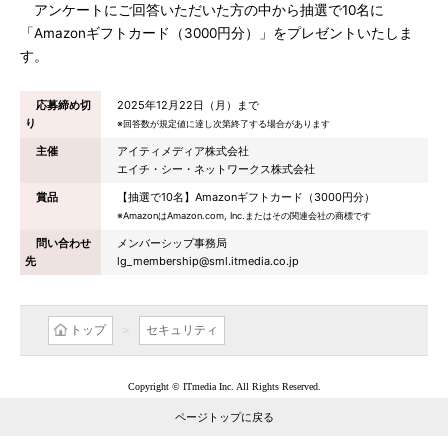
アンケートにご回答いただいた方の中から抽選で10名に
「Amazonギフトカード（3000円分）」をプレゼントいたしま
す。
応募締め切
2025年12月22日（月）まで
り
※回答数が規定値に達し次第終了する場合があります
主催
アイティメディア株式会社
エイチ・シー・ネットワークス株式会社
賞品
【抽選で10名】Amazonギフトカード（3000円分）
※AmazonはAmazon.com, Inc.またはその関連会社の商標です
問い合わせ
メンバーシップ事務局
先
lg_membership@sml.itmedia.co.jp
トップ
セキュリティ
Copyright © ITmedia Inc. All Rights Reserved.
ページトップに戻る