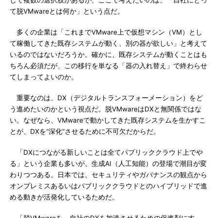
して複数の選択肢があるが、ここで考えたいのは、「自社にとっ
て脱VMwareとは何か」という点だ。
多くの企業は「これまでVMware上で仮想マシン（VM）とし
て稼働してきた既存システムが動く、別の器が欲しい」と考えて
いるのではないだろうか。確かに、既存システムが動くことはも
ちろん必須だが、この移行を単なる「器の入れ替え」で終わらせ
てしまってよいのか。
重要なのは、DX（デジタルトランスフォーメーション）をど
う進めたいのかという視点だ。脱VMwareはDXと無関係ではな
い。なぜなら、VMwareで動かしてきた既存システムを生かすこ
とが、DXを“深化”させるために不可欠だからだ。
「DXにつながる新しいことは全てパブリッククラウド上でや
る」という企業も多いが、生成AI（人工知能）の登場で潮目が変
わりつつある。日本では、セキュリティやガバナンスの観点から
オンプレミスあるいはパブリッククラウドとのハイブリッドで進
める動きが活発化しているためだ。