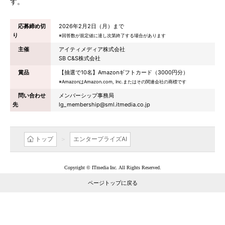
す。
応募締め切
2026年2月2日（月）まで
り
※回答数が規定値に達し次第終了する場合があります
主催
アイティメディア株式会社
SB C&S株式会社
賞品
【抽選で10名】Amazonギフトカード（3000円分）
※AmazonはAmazon.com, Inc.またはその関連会社の商標です
問い合わせ
メンバーシップ事務局
先
lg_membership@sml.itmedia.co.jp
トップ
エンタープライズAI
Copyright © ITmedia Inc. All Rights Reserved.
ページトップに戻る