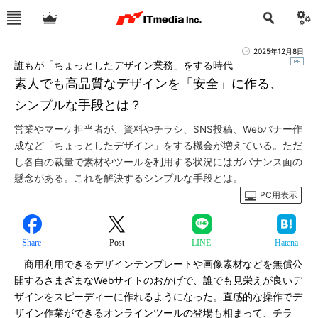
2025年12月8日
誰もが「ちょっとしたデザイン業務」をする時代
素人でも高品質なデザインを「安全」に作る、
シンプルな手段とは？
営業やマーケ担当者が、資料やチラシ、SNS投稿、Webバナー作
成など「ちょっとしたデザイン」をする機会が増えている。ただ
し各自の裁量で素材やツールを利用する状況にはガバナンス面の
懸念がある。これを解決するシンプルな手段とは。
PC用表示
Share
Post
LINE
Hatena
商用利用できるデザインテンプレートや画像素材などを無償公
開するさまざまなWebサイトのおかげで、誰でも見栄えが良いデ
ザインをスピーディーに作れるようになった。直感的な操作でデ
ザイン作業ができるオンラインツールの登場も相まって、チラ