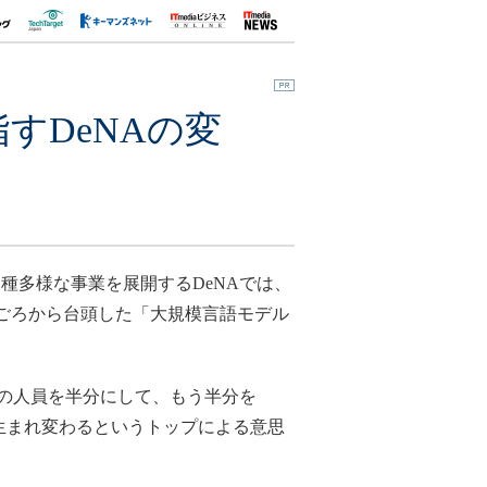
すDeNAの変
多様な事業を展開するDeNAでは、
年ごろから台頭した「大規模言語モデル
業の人員を半分にして、もう半分を
に生まれ変わるというトップによる意思