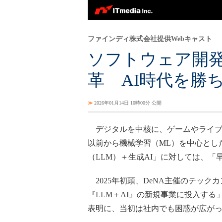
ファインディ株式会社提供Webキャスト
ソフトウェア開発
革 AI時代を勝
≫
2026年01月14日 10時00分 公開
デジタルを中核に、ゲームやライブコ
以前から機械学習（ML）を中心とし
（LLM）＋生成AI」に対しては、
2025年初頭、DeNA主催のテッ
『LLM＋AI』の新規事業に投入す
表明に、当初は社内でも困惑が広が