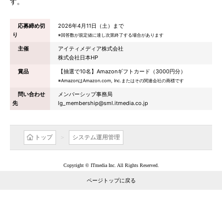
す。
応募締め切
2026年4月11日（土）まで
り
※回答数が規定値に達し次第終了する場合があります
主催
アイティメディア株式会社
株式会社日本HP
賞品
【抽選で10名】Amazonギフトカード（3000円分）
※AmazonはAmazon.com, Inc.またはその関連会社の商標です
問い合わせ
メンバーシップ事務局
先
lg_membership@sml.itmedia.co.jp
トップ
システム運用管理
Copyright © ITmedia Inc. All Rights Reserved.
ページトップに戻る