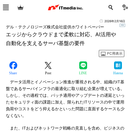
2026年2月16日
デル・テクノロジーズ株式会社提供ホワイトペーパー
エッジからクラウドまで柔軟に対応、AI活用や
自動化を支えるサーバ基盤の要件
PC用表示
Share
Post
LINE
Hatena
データ活用とイノベーション推進が重視される中、組織のIT基
盤であるサーバインフラの最適化に取り組む企業が増えている。
しかし、その過程では、パッチ適用やアップデートの遅延といっ
たセキュリティ面の課題に加え、限られたITリソースの中で運用
負荷やコストをどう抑えるかといった問題に直面するケースも少
なくない。
また、ITおよびネットワーク戦略の見直しを含め、ビジネスの