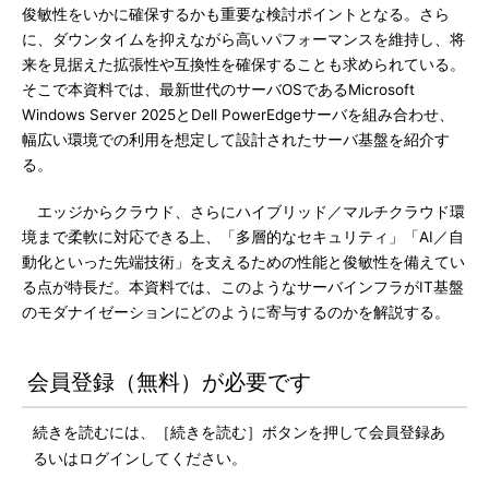
俊敏性をいかに確保するかも重要な検討ポイントとなる。さら
に、ダウンタイムを抑えながら高いパフォーマンスを維持し、将
来を見据えた拡張性や互換性を確保することも求められている。
そこで本資料では、最新世代のサーバOSであるMicrosoft
Windows Server 2025とDell PowerEdgeサーバを組み合わせ、
幅広い環境での利用を想定して設計されたサーバ基盤を紹介す
る。
エッジからクラウド、さらにハイブリッド／マルチクラウド環
境まで柔軟に対応できる上、「多層的なセキュリティ」「AI／自
動化といった先端技術」を支えるための性能と俊敏性を備えてい
る点が特長だ。本資料では、このようなサーバインフラがIT基盤
のモダナイゼーションにどのように寄与するのかを解説する。
会員登録（無料）が必要です
続きを読むには、［続きを読む］ボタンを押して会員登録あ
るいはログインしてください。