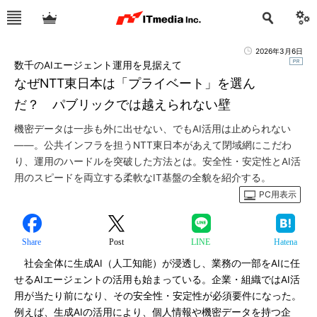
2026年3月6日
数千のAIエージェント運用を見据えて
なぜNTT東日本は「プライベート」を選ん
だ？ パブリックでは越えられない壁
機密データは一歩も外に出せない、でもAI活用は止められない
――。公共インフラを担うNTT東日本があえて閉域網にこだわ
り、運用のハードルを突破した方法とは。安全性・安定性とAI活
用のスピードを両立する柔軟なIT基盤の全貌を紹介する。
PC用表示
Share
Post
LINE
Hatena
社会全体に生成AI（人工知能）が浸透し、業務の一部をAIに任
せるAIエージェントの活用も始まっている。企業・組織ではAI活
用が当たり前になり、その安全性・安定性が必須要件になった。
例えば、生成AIの活用により、個人情報や機密データを持つ企