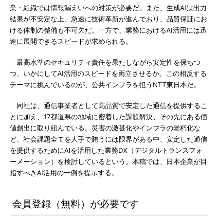
業・組織では情報漏えいへの対策が必要だ。また、生成AIは出力
結果が不安定な上、急速に技術革新が進んでおり、品質保証にお
ける体制の整備も不可欠だ。一方で、業務におけるAI活用には迅
速に展開できるスピードが求められる。
最高水準のセキュリティ責任を果たしながら安定性を保ちつ
つ、いかにしてAI活用のスピードを両立させるか。この相反する
テーマに挑んでいるのが、公共インフラを担うNTT東日本だ。
同社は、通信事業者として高品質で安定した通信を提供するこ
とに加え、17都道県の地域に密着した課題解決、その先にある価
値創出に取り組んでいる。災害の激甚化やインフラの老朽化な
ど、社会課題全てを人手で賄うには限界がある中、安定した通信
を提供するためにAIを活用した業務DX（デジタルトランスフォ
ーメーション）を検討しているという。本稿では、日本企業が目
指すべきAI活用の一例を提示する。
会員登録（無料）が必要です