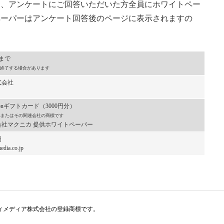
た、アンケートにご回答いただいた方全員にホワイトペー
ペーパーはアンケート回答後のページに表示されますの
）まで
終了する場合があります
式会社
onギフトカード（3000円分）
, Inc.またはその関連会社の商標です
社マクニカ 提供ホワイトペーパー
局
dia.co.jp
アイティメディア株式会社の登録商標です。