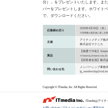
分）」をプレゼントいたします。ま
パーをプレゼントします。ホワイト
で、ダウンロードください。
2026年4月30日（木
応募締め切り
※回答数が規定値に達し次第
アイティメディア株
主催
株式会社マクニカ
【抽選で10名】Amaz
賞品
※AmazonはAmazon.com
【回答者全員】株式会
メンバーシップ事務
問い合わせ先
lg_membership@sml.itme
Copyright © ITmedia, Inc. All Rights Reserved.
ITmediaは
お問い合わせ
|
プライバシーポリシー
|
運営会社