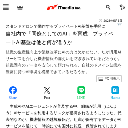
2026年5月8日
スタンドアロンで動作するプライベートAI基盤を手軽に
自社内で「同僚としてのAI」を育成 プライベ
ートAI基盤は他と何が違うか
組織の生産性向上や業務改革にAIの力は欠かせない。だが汎用AI
サービスを介した機密情報の漏えいを防ぎきれているだろうか。
組織固有のデータを安心して預けられる、自社のドメイン知識を
豊富に持つAI環境を構築できているだろうか。
PC用表示
Share
Post
LINE
Hatena
生成AIやAIエージェントが普及する中、組織が汎用（はんよ
う）AIサービスを利用するリスクが指摘されるようになった。代
表的なのが、機密情報の越境移転だ。組織が保有するデータがAI
サービスを通じて一時的にでも国外に転送・保管されてしまえ