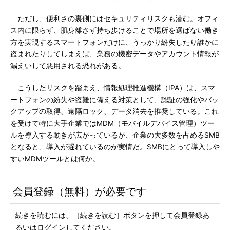
ただし、便利さの裏側にはセキュリティリスクも潜む。オフィ
ス内に限らず、肌身離さず持ち歩けることで場所を選ばない働き
方を実現するスマートフォンだけに、うっかり紛失したり誰かに
盗まれたりしてしまえば、業務の機密データやアカウント情報が
漏えいして悪用される恐れがある。
こうしたリスクを踏まえ、情報処理推進機構（IPA）は、スマ
ートフォンの紛失や盗難に備える対策として、認証の強化やバッ
クアップの取得、遠隔ロック、データ消去を推奨している。これ
を受けて特に大手企業ではMDM（モバイルデバイス管理）ツー
ルを導入する動きが広がっているが、企業の大多数を占めるSMB
となると、導入が遅れているのが実情だ。SMBにとって導入しや
すいMDMツールとは何か。
会員登録（無料）が必要です
続きを読むには、［続きを読む］ボタンを押して会員登録あ
るいはログインしてください。