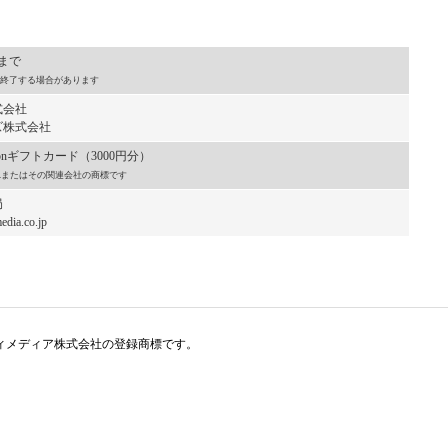
）まで
終了する場合があります
式会社
株式会社
onギフトカード（3000円分）
, Inc.またはその関連会社の商標です
局
dia.co.jp
アイティメディア株式会社の登録商標です。