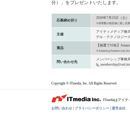
分）」をプレゼントいたします。
2026年7月25日（土
応募締め切り
※回答数が規定値に達し次第
アイティメディア株
主催
デル・テクノロジーズ
【抽選で10名】Amaz
賞品
※AmazonはAmazon.com
メンバーシップ事務
問い合わせ先
lg_membership@sml.itme
Copyright © ITmedia, Inc. All Rights Reserved.
ITmediaは
お問い合わせ
|
プライバシーポリシー
|
運営会社