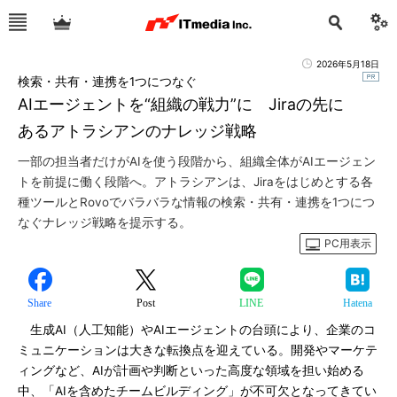
2026年5月18日
検索・共有・連携を1つにつなぐ
AIエージェントを“組織の戦力”に Jiraの先に
あるアトラシアンのナレッジ戦略
一部の担当者だけがAIを使う段階から、組織全体がAIエージェン
トを前提に働く段階へ。アトラシアンは、Jiraをはじめとする各
種ツールとRovoでバラバラな情報の検索・共有・連携を1つにつ
なぐナレッジ戦略を提示する。
PC用表示
Share
Post
LINE
Hatena
生成AI（人工知能）やAIエージェントの台頭により、企業のコ
ミュニケーションは大きな転換点を迎えている。開発やマーケテ
ィングなど、AIが計画や判断といった高度な領域を担い始める
中、「AIを含めたチームビルディング」が不可欠となってきてい