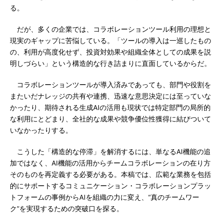
る。
だが、多くの企業では、コラボレーションツール利用の理想と
現実のギャップに苦悩している。「ツールの導入は一巡したもの
の、利用が高度化せず、投資対効果や組織全体としての成果を説
明しづらい」という構造的な行き詰まりに直面しているからだ。
コラボレーションツールが導入済みであっても、部門や役割を
またいだナレッジの共有や連携、迅速な意思決定には至っていな
かったり、期待される生成AIの活用も現状では特定部門の局所的
な利用にとどまり、全社的な成果や競争優位性獲得に結びついて
いなかったりする。
こうした「構造的な停滞」を解消するには、単なるAI機能の追
加ではなく、AI機能の活用からチームコラボレーションの在り方
そのものを再定義する必要がある。本稿では、広範な業務を包括
的にサポートするコミュニケーション・コラボレーションプラッ
トフォームの事例からAIを組織の力に変え、“真のチームワー
ク”を実現するための突破口を探る。