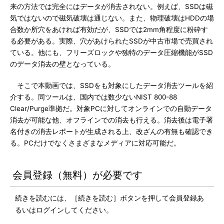
来の方法では完全にはデータが消去されない。例えば、SSDは磁
気ではないので磁気破壊は通じない。また、物理破壊はHDDの場
合数か所穴をあければ有効だが、SSDでは2mm角程度に粉砕す
る必要がある。実際、穴があけられたSSDが中古市場で売買され
ている。他にも、フリーズロックや独特のデータ圧縮機能がSSD
のデータ消去の壁となっている。
そこで本動画では、SSDをも対象にしたデータ消去ツールを紹
介する。同ツールは、国内では数少ないNIST 800-88
Clear/Purge準拠だ。対象PCに対してオンラインでの自動データ
消去が可能な他、オフラインでの消去も行える。消去後は電子署
名付きの消去レポートが生成される上、改ざんの有無も確認でき
る。PCだけでなくさまざまなメディアに対応可能だ。
会員登録（無料）が必要です
続きを読むには、［続きを読む］ボタンを押して会員登録あ
るいはログインしてください。