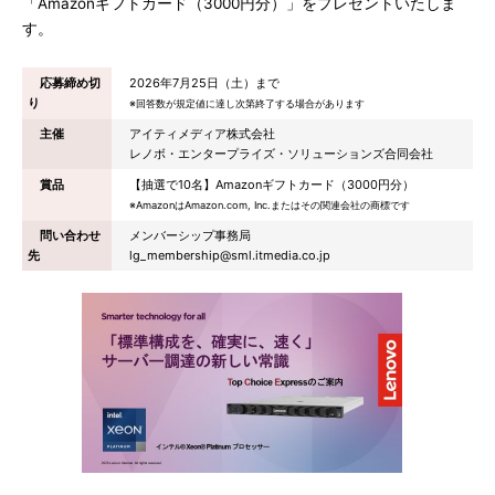
「Amazonギフトカード（3000円分）」をプレゼントいたしま
す。
応募締め切
2026年7月25日（土）まで
り
※回答数が規定値に達し次第終了する場合があります
主催
アイティメディア株式会社
レノボ・エンタープライズ・ソリューションズ合同会社
賞品
【抽選で10名】Amazonギフトカード（3000円分）
※AmazonはAmazon.com, Inc.またはその関連会社の商標です
問い合わせ
メンバーシップ事務局
先
lg_membership@sml.itmedia.co.jp