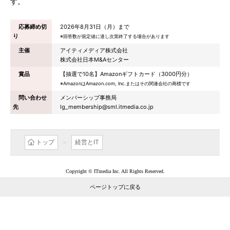
す。
応募締め切
2026年8月31日（月）まで
り
※回答数が規定値に達し次第終了する場合があります
主催
アイティメディア株式会社
株式会社日本M&Aセンター
賞品
【抽選で10名】Amazonギフトカード（3000円分）
※AmazonはAmazon.com, Inc.またはその関連会社の商標です
問い合わせ
メンバーシップ事務局
先
lg_membership@sml.itmedia.co.jp
トップ
経営とIT
Copyright © ITmedia Inc. All Rights Reserved.
ページトップに戻る