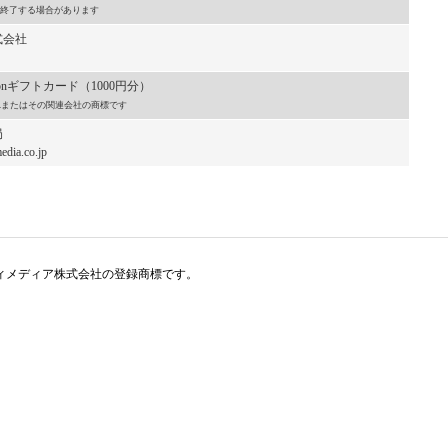
終了する場合があります
式会社
onギフトカード（1000円分）
, Inc.またはその関連会社の商標です
局
dia.co.jp
アイティメディア株式会社の登録商標です。