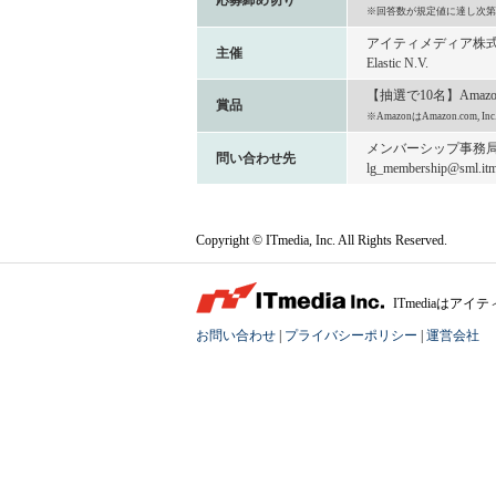
応募締め切り
※回答数が規定値に達し次第
アイティメディア株
主催
Elastic N.V.
【抽選で10名】Amaz
賞品
※AmazonはAmazon.com
メンバーシップ事務
問い合わせ先
lg_membership@sml.itme
Copyright © ITmedia, Inc. All Rights Reserved.
ITmediaは
お問い合わせ
|
プライバシーポリシー
|
運営会社