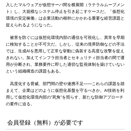
入したマルウェアが仮想サーバ間を横展開（ラテラルムーブメン
ト）し、大規模なシステム停止を引き起こすケースだ。「仮想化
環境の安定稼働」は企業活動の根幹にかかわる重要な経営課題と
捉えられるようになった。
被害を防ぐには仮想化環境内部の通信を可視化し、異常を早期
に検知することが不可欠だ。しかし、従来の境界防御などの手法
では、生成AIを悪用して正常な挙動に偽装する高度な攻撃を捉え
きれない。加えてインフラ担当者とセキュリティ担当者の間で運
用が分断され、業務要件に即した適切な監視体制を築けていない
という組織構造の課題もある。
高度化する脅威、部門間の壁や連携不足――これらの課題を踏
まえて、企業はどのように仮想化基盤を守るべきか。AI技術を利
用して仮想化環境内部の“死角”を照らす、新たな防御アプローチ
の要件に迫る。
会員登録（無料）が必要です