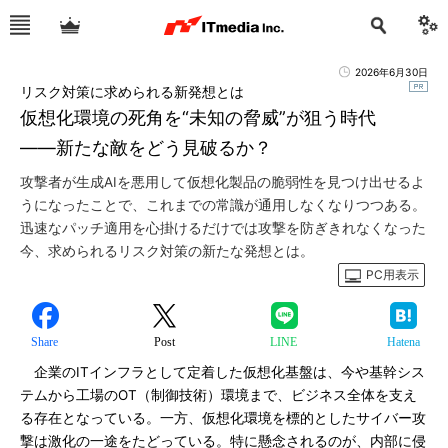
2026年6月30日
リスク対策に求められる新発想とは
仮想化環境の死角を“未知の脅威”が狙う時代
――新たな敵をどう見破るか？
攻撃者が生成AIを悪用して仮想化製品の脆弱性を見つけ出せるよ
うになったことで、これまでの常識が通用しなくなりつつある。
迅速なパッチ適用を心掛けるだけでは攻撃を防ぎきれなくなった
今、求められるリスク対策の新たな発想とは。
PC用表示
Share
Post
LINE
Hatena
企業のITインフラとして定着した仮想化基盤は、今や基幹シス
テムから工場のOT（制御技術）環境まで、ビジネス全体を支え
る存在となっている。一方、仮想化環境を標的としたサイバー攻
撃は激化の一途をたどっている。特に懸念されるのが、内部に侵