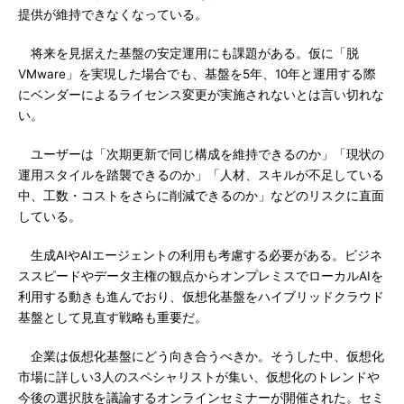
提供が維持できなくなっている。
将来を見据えた基盤の安定運用にも課題がある。仮に「脱
VMware」を実現した場合でも、基盤を5年、10年と運用する際
にベンダーによるライセンス変更が実施されないとは言い切れな
い。
ユーザーは「次期更新で同じ構成を維持できるのか」「現状の
運用スタイルを踏襲できるのか」「人材、スキルが不足している
中、工数・コストをさらに削減できるのか」などのリスクに直面
している。
生成AIやAIエージェントの利用も考慮する必要がある。ビジネ
ススピードやデータ主権の観点からオンプレミスでローカルAIを
利用する動きも進んでおり、仮想化基盤をハイブリッドクラウド
基盤として見直す戦略も重要だ。
企業は仮想化基盤にどう向き合うべきか。そうした中、仮想化
市場に詳しい3人のスペシャリストが集い、仮想化のトレンドや
今後の選択肢を議論するオンラインセミナーが開催された。セミ