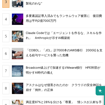
製化のわな”
多要素認証導入済みでもランサムウェア被害に 復旧費
用は平均2億7000万円
Claude Codeでは「エージェントを作るな、スキルを作
れ」 Anthropicが示すAI構築術
「COBOL」「JCL」計7000本のAWS移行 2000社を支
える給与サービスを襲った危機
Broadcom値上げで加速するVMware移行 HPE幹部が
明かすAI時代の備え
アスクルはなぜ侵害されたのか クラウドの安全神話を
崩す「例外」の正体
満足度87%と28%を分ける「尊重」 情シスが人材を手