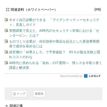
関連資料（ホワイトペーパー）
[PR]
今すぐ自己診断ができる 「アイデンティティーセキュリテ
ィ」見直しガイド
実態調査で見えた、AI時代のセキュリティ対策における「セ
ンターピン」とは？
ものづくり企業が、自社技術や製品を起点とした新規事業開
発で成功を収めるには
経営層の「AI導入しろ」で予算破綻？ 95％が陥る失敗と隠
れコストのわな
AI時代に求められる「攻め」のIT運用へ 情シスを今取り巻く
課題と解決策
Recommended by
トップ
仮想化
関連記事