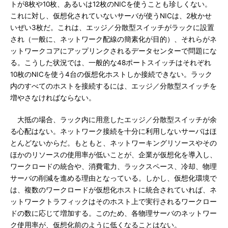
トが8枚や10枚、あるいは12枚のNICを使うことも珍しくない。
これに対し、仮想化されていないサーバが使うNICは、2枚かせ
いぜい3枚だ。これは、エッジ／分散型スイッチがラックに設置
され（一般に、ネットワーク配線の簡素化が目的）、それらがネ
ットワークコアにアップリンクされるデータセンターで問題にな
る。こうした状況では、一般的な48ポートスイッチはそれぞれ
10枚のNICを使う4台の仮想化ホストしか接続できない。ラック
内のすべてのホストを接続するには、エッジ／分散型スイッチを
増やさなければならない。
大抵の場合、ラック内に用意したエッジ／分散型スイッチが余
る心配はない。ネットワーク接続を十分に利用しないサーバはほ
とんどないからだ。もともと、ネットワーキングリソースやその
ほかのリソースの使用率が低いことが、企業が仮想化を導入し、
ワークロードの統合や、消費電力、ラックスペース、冷却、物理
サーバの削減を進める理由となっている。しかし、仮想化環境で
は、複数のワークロードが仮想化ホストに統合されていれば、ネ
ットワークトラフィックはそのホスト上で実行されるワークロー
ドの数に応じて増加する。このため、各物理サーバのネットワー
ク使用率が、仮想化前のように低くなることはない。