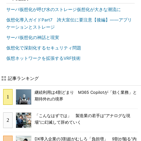
サーバ仮想化が呼び水のストレージ仮想化が大きな潮流に
仮想化導入ガイドPart7 誇大宣伝に要注意【後編】――アプリ
ケーションとストレージ
サーバ仮想化の神話と現実
仮想化で深刻化するセキュリティ問題
仮想ネットワークを拡張するVRF技術
記事ランキング
継続利用は4割どまり M365 Copilotが「効く業務」と
期待外れの境界
「こんなはずでは」 製造業の若手は“アナログな現
場”に幻滅して辞めていく
DX導入企業の3割超がむしろ「負担増」 9割が陥る“内