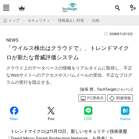
トップ
セキュリティ
情報漏えい対策
比較
2008年11月13日
NEWS
「ウイルス検出はクラウドで」、トレンドマイク
ロが新たな脅威評価システム
クラウド上のデータベースの情報をリアルタイムに取得し、不正
なWebサイトへのアクセスやスパムメールの受信、不正なプログ
ラムの実行を阻止する。
[翁長 潤，TechTargetジャパン]
PC用表示
関連情報
Share
Post
LINE
Hatena
トレンドマイクロは11月12日、新しいセキュリティ技術基盤
「Trend Micro Smart Protection Network」を発表した。