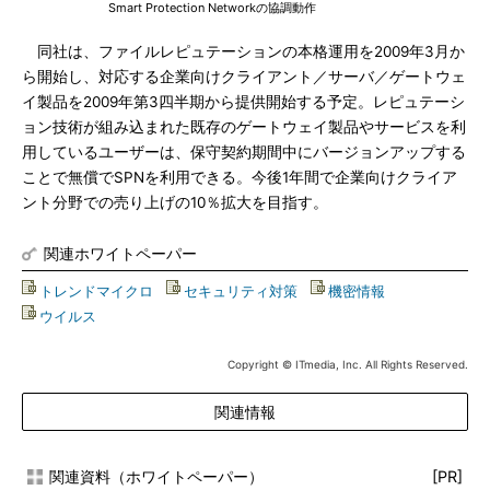
Smart Protection Networkの協調動作
同社は、ファイルレピュテーションの本格運用を2009年3月か
ら開始し、対応する企業向けクライアント／サーバ／ゲートウェ
イ製品を2009年第3四半期から提供開始する予定。レピュテーシ
ョン技術が組み込まれた既存のゲートウェイ製品やサービスを利
用しているユーザーは、保守契約期間中にバージョンアップする
ことで無償でSPNを利用できる。今後1年間で企業向けクライア
ント分野での売り上げの10％拡大を目指す。
関連ホワイトペーパー
トレンドマイクロ
|
セキュリティ対策
|
機密情報
|
ウイルス
Copyright © ITmedia, Inc. All Rights Reserved.
関連情報
関連資料（ホワイトペーパー）
[PR]