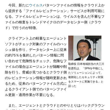
今回、新たに
ウイルス
パターンファイルの情報をクラウド上か
ら提供する「ファイルレピュテーション」サービスが利用可能に
なる。ファイルレピュテーションは、ウイルスを含んだ不審なフ
ァイルの検査をトレンドマイクロのデータセンター側（クラウ
ド）で行うのが特徴。
クライアント上の軽量なエージェント
ソフトがチェック対象のファイルのハッ
シュ値を作り、データセンター上に従来
の約75％を集約したパターン情報に問
い合わせて危険性をチェック、危険なフ
取締役 日本地域担当の大三川
ァイルの場合はエージェントが隔離や削
彰彦氏は、「SPNを中核にし
除を行う。脅威が見つかるとクラウド側
たソリューションによって、
複雑化したセキュリティ対策
のレピュテーション情報が随時更新され
をスマートに実施できる」と
るため、従来のパターンファイル方式に
語った
よるクライアント側でのパターンファイ
ル更新・適用作業が不要になる。
また、エージェントとクラウドとのやりとりはバックグラウン