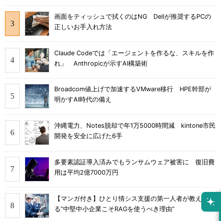
画面をティッシュで拭くのはNG Dellが推奨するPCの
正しいお手入れ方法
Claude Codeでは「エージェントを作るな、スキルを作
れ」 Anthropicが示すAI構築術
Broadcom値上げで加速するVMware移行 HPE幹部が
明かすAI時代の備え
沖縄電力、Notes脱却で年1万5000時間減 kintone市民
開発を安全に広げた6手
多要素認証導入済みでもランサムウェア被害に 復旧費
用は平均2億7000万円
【マンガ付き】ひとり情シス支援の第一人者が教え
る”中堅中小企業こそRAGを使うべき理由”