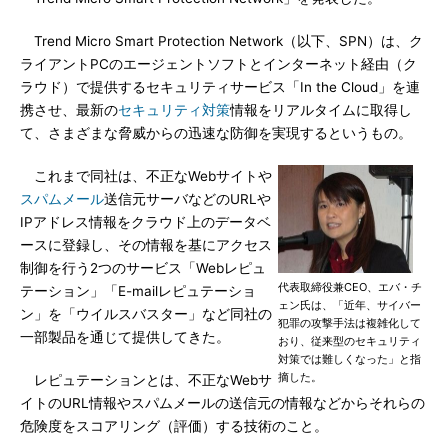
Trend Micro Smart Protection Network（以下、SPN）は、ク
ライアントPCのエージェントソフトとインターネット経由（ク
ラウド）で提供するセキュリティサービス「In the Cloud」を連
携させ、最新の
セキュリティ対策
情報をリアルタイムに取得し
て、さまざまな脅威からの迅速な防御を実現するというもの。
これまで同社は、不正なWebサイトや
スパムメール
送信元サーバなどのURLや
IPアドレス情報をクラウド上のデータベ
ースに登録し、その情報を基にアクセス
制御を行う2つのサービス「Webレピュ
代表取締役兼CEO、エバ・チ
テーション」「E-mailレピュテーショ
ェン氏は、「近年、サイバー
ン」を「ウイルスバスター」など同社の
犯罪の攻撃手法は複雑化して
一部製品を通じて提供してきた。
おり、従来型のセキュリティ
対策では難しくなった」と指
摘した。
レピュテーションとは、不正なWebサ
イトのURL情報やスパムメールの送信元の情報などからそれらの
危険度をスコアリング（評価）する技術のこと。