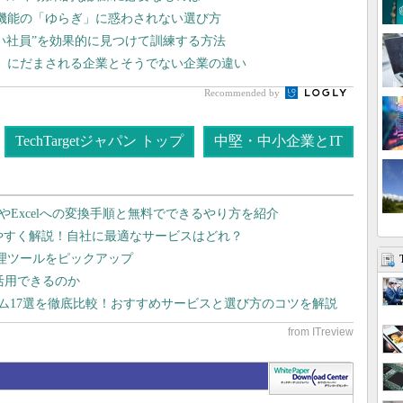
 機能の「ゆらぎ」に惑わされない選び方
い社員”を効果的に見つけて訓練する方法
」にだまされる企業とそうでない企業の違い
Recommended by
TechTargetジャパン トップ
中堅・中小企業とIT
dやExcelへの変換手順と無料でできるやり方を紹介
りやすく解説！自社に最適なサービスはどれ？
管理ツールをピックアップ
で活用できるのか
テム17選を徹底比較！おすすめサービスと選び方のコツを解説