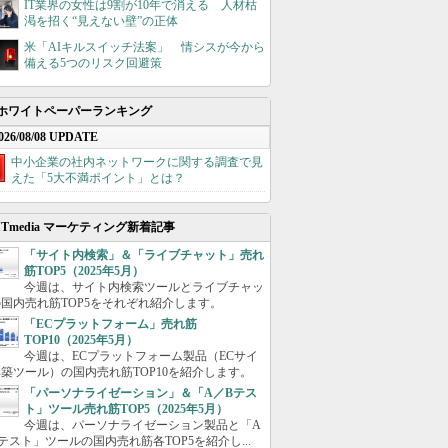
IT業界の女性は9割が10年で消える 人材枯
渇を招く“見えない壁”の正体
米「AIキルスイッチ法案」 情シスが今から
備える5つのリスク回避策
ホワイトペーパーランキング
026/08/08 UPDATE
中小企業の社内ネットワークに関する調査で見
えた「5大不満ポイント」とは？
ITmedia マーケティング新着記事
「サイト内検索」＆「ライブチャット」売れ
筋TOP5（2025年5月）
今週は、サイト内検索ツールとライブチャッ
国内売れ筋TOP5をそれぞれ紹介します。
「ECプラットフォーム」売れ筋
TOP10（2025年5月）
今週は、ECプラットフォーム製品（ECサイ
築ツール）の国内売れ筋TOP10を紹介します。
「パーソナライゼーション」＆「A／Bテス
ト」ツール売れ筋TOP5（2025年5月）
今週は、パーソナライゼーション製品と「A
テスト」ツールの国内売れ筋各TOP5を紹介し...