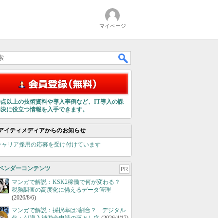
マイページ
00点以上の技術資料や導入事例など、IT導入の課
解決に役立つ情報を入手できます。
アイティメディアからのお知らせ
キャリア採用の応募を受け付けています
ベンダーコンテンツ
PR
マンガで解説：KSK2稼働で何が変わる？
税務調査の高度化に備えるデータ管理
(2026/8/6)
マンガで解説：採択率は3割台？ デジタル