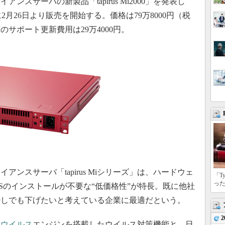
スサーバの新製品「tapirus Mi2000」を発表し
2月26日より販売を開始する。価格は79万8000円（税
サポート更新費用は29万4000円。
ンスサーバ「tapirus Miシリーズ」は、ハードウェ
「T
っ
Sのインストールが不要な“低価格性”が特長。既に他社
少しでも下げたいと考えている企業に最適だという。
2
チ
ウイルス
エンジンを搭載したウイルス対策機能と、日