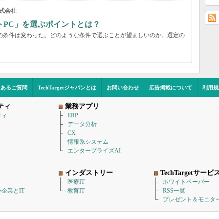
式会社
トPC」を選ぶポイントとは？
の条件は変わった。どのような条件で選ぶことが望ましいのか。選定の
くあるご質問
TechTargetジャパンとは
お問い合わせ
広告掲載について
利用規
ティ
業務アプリ
ティ
ERP
データ分析
CX
情報系システム
エンタープライズAI
インダストリー
TechTargetサービ
医療IT
ホワイトペーパー
企業とIT
教育IT
RSS一覧
プレゼント＆モニタ