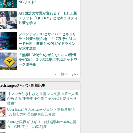
NGリスト”
API設計の常識が変わる？ HTTP新
メソッド「QUERY」とセキュリティ
対策を学ぶ
フロンティアAIとサイバーセキュリ
ティ対策の現在地 「17万行のAIコ
ード分析」事例と公的ガイドライン
が示す道筋
「無線LANがつながらない」の苦情
をゼロに 3つの現場に学ぶネットワ
ーク改善術
»
一覧ページへ
TechTargetジャパン 新着記事
【マンガ付き】ひとり情シス支援の第一人者
が教える”中堅中小企業こそRAGを使うべき
理由”
Uber Eatsに学ぶAIエージェント本番運用術
1万都市の料理画像を自己修復
Azureは限界ギリギリ 絶好調Microsoftを襲
う「GPU不足」の深刻度