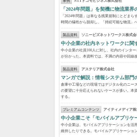
事例
NTTドコモビジネス株式会社
「2024年問題」を契機に物流業
「2024年問題」は単なる残業規制にとどま
時間の犠牲から脱却し、「持続可能な物流」
製品資料
ソニービズネットワークス株式会
中小企業の社内ネットワークに関
中小企業の社員100人に対し、社内のインタ
が分かった。本資料では、不満の内容や回線
製品資料
アステリア株式会社
マンガで解説：情報システム部門
倉庫や工場などの現場ではデジタル化のニー
の要望に十分応えられないケースが多い。本
する。
プレミアムコンテンツ
アイティメディア株
中小企業こそ「モバイルアプリケ
中小企業は、モバイルアプリケーションを活
維持したりできる。モバイルアプリケーション