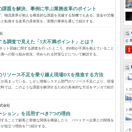
界の課題を解決、事例に学ぶ業務改革のポイント
らず、物流業界が抱える構造的な課題を克服する契機でもある。賃金や労働
へと転換する改革の具体策を、実際の事例を通じて紹介する。
社
2
する調査で見えた「5大不満ポイント」とは？
ーネット回線に関する調査を行ったところ、約6割が不満を抱えていること
改善への取り組み状況、求められる対策などについて解説する。
のリソース不足を乗り越え現場DXを推進する方法
ズが高まっている。しかし情報システム部門のリソース不足により、現場
資料では、このような課題を解消するための具体的な方法をマンガで紹介
トの
式会社
ト構
ーション」を活用すべき7つの理由
用することで顧客と密接な関係を構築したり、パートナー企業との関係を
が役立つ理由を7つ紹介する。
／B