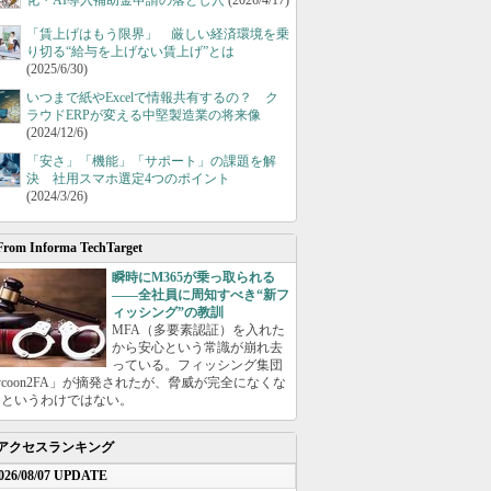
化・AI導入補助金申請の落とし穴
(2026/4/17)
「賃上げはもう限界」 厳しい経済環境を乗
り切る“給与を上げない賃上げ”とは
(2025/6/30)
いつまで紙やExcelで情報共有するの？ ク
ラウドERPが変える中堅製造業の将来像
(2024/12/6)
「安さ」「機能」「サポート」の課題を解
決 社用スマホ選定4つのポイント
(2024/3/26)
From Informa TechTarget
瞬時にM365が乗っ取られる
――全社員に周知すべき“新フ
ィッシング”の教訓
MFA（多要素認証）を入れた
から安心という常識が崩れ去
っている。フィッシング集団
ycoon2FA」が摘発されたが、脅威が完全になくな
たというわけではない。
アクセスランキング
026/08/07 UPDATE