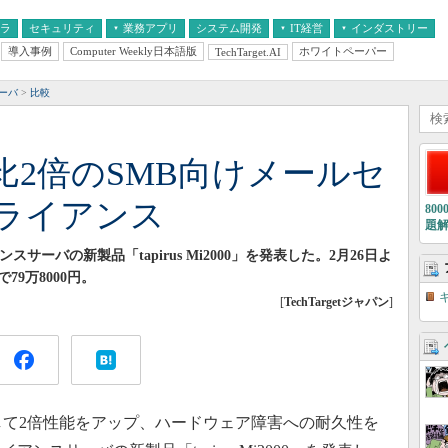
フラ
セキュリティ
業務アプリ
システム開発
IT経営
インダストリー
導入事例
Computer Weekly日本語版
ホワイトペーパー
TechTarget.AI
AI
経営とIT
医療IT
中堅・中小企業とIT
教育IT
サーバ
比較
比2倍のSMB向けメールセ
ライアンス
80
題
ーバの新製品「tapirus Mi2000」を発表した。2月26日よ
9万8000円。
[
TechTargetジャパン
]
して2倍性能をアップ、ハードウェア障害への耐久性を