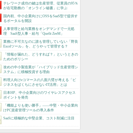
テレワーク成功の鍵は生産管理、従業員の95％
が在宅勤務の「オンライン秘書」に学ぶ
国内初、中小企業向けにOSSをSaaS型で提供す
るポータルを開設
人事管理と給与業務をオンデマンドで一元処
理 SaaS型人事・給与「Quefit ZeeM」
業務に不可欠なのに誰も管理していない「野良
Excelツール」を、どうやって管理する？
「情報が漏れた、どうすれば？」というときの
ためのポリシー
攻めの中小製造業が「ハイブリッド生産管理シ
ステム」に積極投資する理由
料理人向けeコマースの八面六臂が考える「ビ
ジネスをばくちにさせないIT活用」とは
日本HP、中小企業向けのワイヤレスアクセス
ポイントを発売
「機能よりも使い勝手」――中堅・中小企業向
けPC資産管理ツールの導入条件
SaaSに積極的な中堅企業、コスト削減に注目