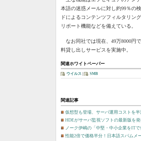
本語の迷惑メールに対し約99％の
ドによるコンテンツフィルタリン
リポート機能などを備えている。
なお同社では現在、49万8000円で導入
料貸し出しサービスを実施中。
関連ホワイトペーパー
ウイルス
|
SMB
関連記事
仮想型も登場、サーバ運用コストを半
HDEがサーバ監視ソフトの最新版を発売
ノーク伊嶋の「中堅・中小企業をIT
性能2倍で価格半分！日本語スパムメ