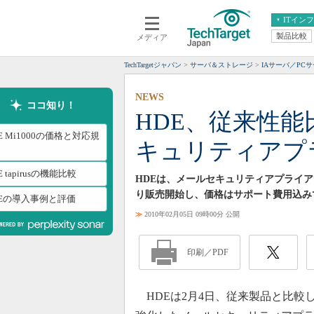
ITイン
製品比較
メディア
クラウド
エンタープライズ
ERP
仮想化
TechTargetジャパン
サーバ＆ストレージ
IAサーバ／PC
データ分析
サーバ＆ストレージ
NEWS
CX
スマートモバイル
ココ知り！
HDE、従来性能
情報系システム
ネットワーク
E Mi1000の価格と対応規
キュリティアプ
システム運用管理
E tapirusの機能比較
HDEは、メールセキュリティアプライアンスサ
り販売開始し、価格はサポート費用込みで7
DEの導入事例と評価
≫
2010年02月05日 09時00分 公開
印刷／PDF
HDEは2月4日、従来製品と比較