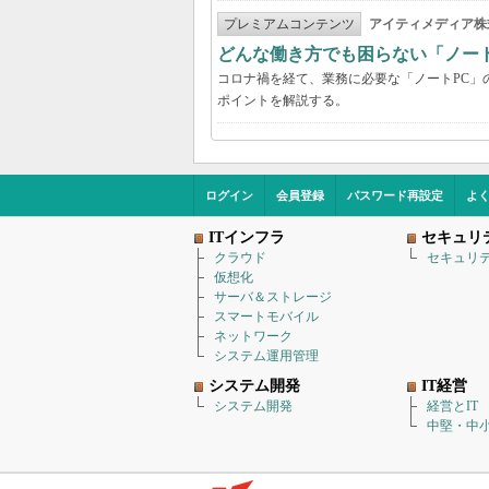
プレミアムコンテンツ
アイティメディア株
どんな働き方でも困らない「ノー
コロナ禍を経て、業務に必要な「ノートPC」
ポイントを解説する。
ログイン
会員登録
パスワード再設定
よ
ITインフラ
セキュリ
クラウド
セキュリ
仮想化
サーバ＆ストレージ
スマートモバイル
ネットワーク
システム運用管理
システム開発
IT経営
システム開発
経営とIT
中堅・中小