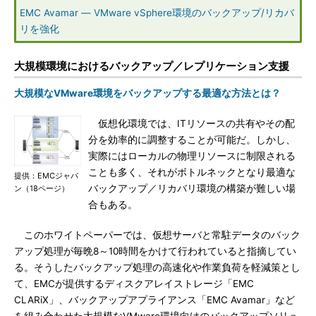
EMC Avamar ― VMware vSphere環境のバックアップ/リカバ
リを強化
大規模環境におけるバックアップ／レプリケーション支援
大規模なVMware環境をバックアップする最適な方法とは？
仮想化環境では、ITリソースの共有やその配
分を効率的に調整することが可能だ。しかし、
実際にはローカルの物理リソースに制限される
ことも多く、それがボトルネックとなり最適な
提供：EMCジャパ
バックアップ／リカバリ環境の構築が難しい場
ン（18ページ）
合もある。
このホワイトペーパーでは、仮想サーバと常駐データのバック
アップ処理が毎晩8～10時間をかけて行われていると指摘してい
る。そうしたバックアップ処理の高速化や作業負荷を軽減策とし
て、EMCが提供するディスクアレイストレージ「EMC
CLARiX」、バックアップアプライアンス「EMC Avamar」など