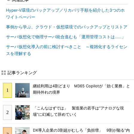
Hyper-V環境のバックアップ／リカバリ手順を紹介した3つのホ
ワイトペーパー
事例から学ぶ、クラウド・仮想環境でのバックアップとリストア
サーバ仮想化で物理サーバ統合進むも「運用管理コストは……」
サーバ仮想化導入の前に検討すべきこと ～複雑化するライセン
スを理解する
記事ランキング
継続利用は4割どまり M365 Copilotが「効く業務」と
期待外れの境界
「こんなはずでは」 製造業の若手は“アナログな現
場”に幻滅して辞めていく
DX導入企業の3割超がむしろ「負担増」 9割が陥る“内