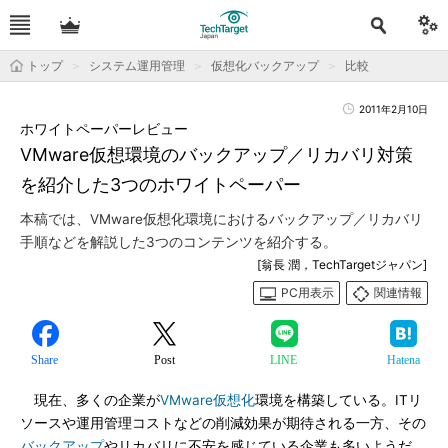
トップ
システム運用管理
仮想化バックアップ
比較
2011年2月10日
ホワイトペーパーレビュー
VMware仮想環境のバックアップ／リカバリ対策
を紹介した3つのホワイトペーパー
本稿では、VMware仮想化環境におけるバックアップ／リカバリ
手順などを解説した3つのコンテンツを紹介する。
[翁長 潤，TechTargetジャパン]
PC用表示
関連情報
Share
Post
LINE
Hatena
現在、多くの企業が
VMware
仮想化
環境を構築している。ITリ
ソースや運用管理コストなどの削減効果が期待される一方、その
バックアップ
やリカバリに不安を感じている企業も多いようだ。