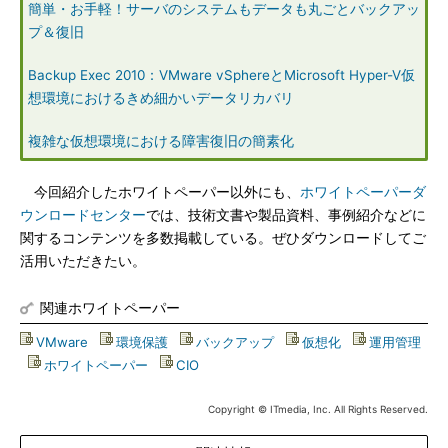
簡単・お手軽！サーバのシステムもデータも丸ごとバックアッ
プ＆復旧
Backup Exec 2010：VMware vSphereとMicrosoft Hyper-V仮
想環境におけるきめ細かいデータリカバリ
複雑な仮想環境における障害復旧の簡素化
今回紹介したホワイトペーパー以外にも、
ホワイトペーパーダ
ウンロードセンター
では、技術文書や製品資料、事例紹介などに
関するコンテンツを多数掲載している。ぜひダウンロードしてご
活用いただきたい。
関連ホワイトペーパー
VMware
|
環境保護
|
バックアップ
|
仮想化
|
運用管理
|
ホワイトペーパー
|
CIO
Copyright © ITmedia, Inc. All Rights Reserved.