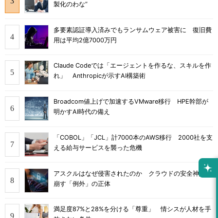
製化のわな”
多要素認証導入済みでもランサムウェア被害に 復旧費
用は平均2億7000万円
Claude Codeでは「エージェントを作るな、スキルを作
れ」 Anthropicが示すAI構築術
Broadcom値上げで加速するVMware移行 HPE幹部が
明かすAI時代の備え
「COBOL」「JCL」計7000本のAWS移行 2000社を支
える給与サービスを襲った危機
アスクルはなぜ侵害されたのか クラウドの安全神話を
崩す「例外」の正体
満足度87%と28%を分ける「尊重」 情シスが人材を手