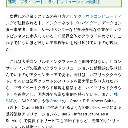
連載：プライベートクラウドソリューション最前線
次世代の企業システムの在り方として
クラウドコンピューティ
ング
が注目される中、インターネットプロバイダー、データセン
ター事業者、SIer、サーバベンダーなど多種多様な企業がクラウ
ドビジネスに参入している。IT業界全体がクラウドをめぐり、こ
れまでにないほど激しい主導権争いを繰り広げているのが現状
だ。
これは大手コンサルティングファームも例外ではない。ITコン
サルティングの視点でクラウドソリューションに積極的に取り組
んでいるのがアクセンチュアである。同社は、パブリッククラウ
ド、あるいは業界クラウドのメリットを最大限に取り入れなが
ら、プライベートクラウド環境を構築する「ハイブリッドクラウ
ド」を得意とし、国内外で豊富な事例を持っている。また、
独
SAP
の「SAP ERP」や
米Oracle
の「Oracle E-Business Suite」
（以下、Oracle EBS）に代表されるようなERPパッケージによる
基幹業務アプリケーションを、IaaS（Infrastructure as a
Service）で提供するサービスも開始するなど、先進的なソリュ
ーションを特徴としている。