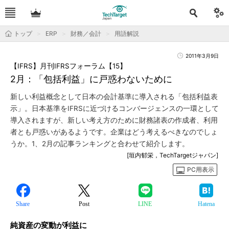
トップ
ERP
財務／会計
用語解説
2011年3月9日
【IFRS】月刊IFRSフォーラム【15】
2月：「包括利益」に戸惑わないために
新しい利益概念として日本の会計基準に導入される「包括利益表
示」。日本基準をIFRSに近づけるコンバージェンスの一環として
導入されますが、新しい考え方のために財務諸表の作成者、利用
者とも戸惑いがあるようです。企業はどう考えるべきなのでしょ
うか。1、2月の記事ランキングと合わせて紹介します。
[垣内郁栄，TechTargetジャパン]
PC用表示
Share
Post
LINE
Hatena
純資産の変動が利益に