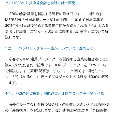
2位：IFRSの外貨換算会計と会計方針の変更
IFRSの会計基準を解説する連載の最終回です。この回では、
IAS第21号「外国為替レート変動の影響」、加えて日本基準で
2011年4月1日以後開始する事業年度から導入される「会計上の変
更および誤謬（ごびゅう）の訂正に関する会計基準」について解
説します。
3位：IFRSプロジェクト——誰が、いつ、どう進めるか
今春からIFRS適用プロジェクトを開始する企業の担当者にぜひ
読んでいただきたい記事です。IFRSプロジェクトを「5W＋1H」
で解説します（第1回記事は
こちら
）。この回では「誰が、い
つ、どう進めるか」に絞ってプロジェクトの進行を具体的に解説
します。
4位：IFRSの外貨換算：機能通貨が連結プロセスを一変させる
海外グループ会社を持つ親会社への影響が大きいとされるIFRS
の「外貨換算」を解説します。会計基準はIAS第21号「外国為替