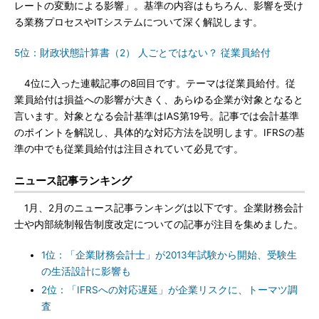
レートの変動による影響」。基準の内容はもちろん、影響を受け
る業務プロセスやITシステムについて深く解説します。
5位：財政状態計算書（2） 人ごとではない？ 従業員給付
4位に入った連載記事の8回目です。テーマは従業員給付。従
業員給付は損益への影響が大きく、あらゆる企業が対象となると
言います。対象となる会計基準はIAS第19号。記事では会計基準
のポイントを解説し、具体的な対応方法を説明します。IFRSの基
準の中でも従業員給付は注目されていて必見です。
ニュース記事ランキング
1月、2月のニュース記事ランキングは以下です。企業財務会計
士や内部統制報告制度改定についての記事が注目を集めました。
1位：「企業財務会計士」が2013年試験から開始、受験生
の生活設計に影響も
2位：「IFRSへの対応遅延」が企業リスクに、トーマツ調
査