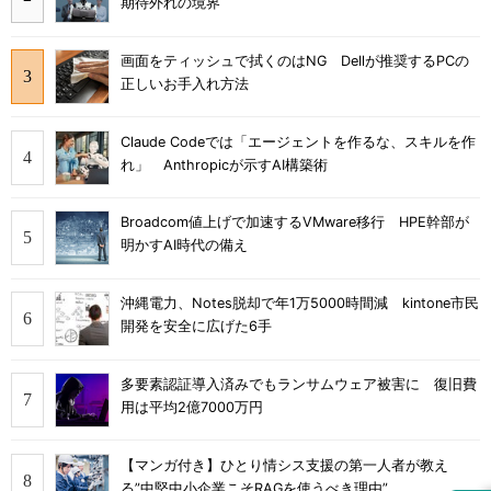
期待外れの境界
画面をティッシュで拭くのはNG Dellが推奨するPCの
正しいお手入れ方法
Claude Codeでは「エージェントを作るな、スキルを作
れ」 Anthropicが示すAI構築術
Broadcom値上げで加速するVMware移行 HPE幹部が
明かすAI時代の備え
沖縄電力、Notes脱却で年1万5000時間減 kintone市民
開発を安全に広げた6手
多要素認証導入済みでもランサムウェア被害に 復旧費
用は平均2億7000万円
【マンガ付き】ひとり情シス支援の第一人者が教え
る”中堅中小企業こそRAGを使うべき理由”