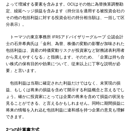
よって増減する要素を含みます。OCIはその他に為替換算調整勘
定、繰延ヘッジ損益を含みます（持分法を適用する被投資会社の
その他の包括利益に対する投資会社の持分相当額は、一括して区
分表示）。
トーマツの東京事務所 IFRSアドバイザリーグループ 公認会計
士の石井希典氏は「金利、為替、株価の変動の影響が加味された
包括利益は、資産の時価変動リスクが投資家など財務諸表利用者
から見えやすくなる」と指摘します。そのため、「企業は持ち合
い株式の保有目的や効果について、従来以上に丁寧な説明が必
要」と言います。
包括利益は当期に確定された利益だけではなく、未実現の損
益、もしくは将来の損益を含めて開示する利益概念と言えるでし
ょう。確かに投資家にとっては企業の将来を含めて損益の状況を
見ることができる、と言えるかもしれません。同時に期間損益に
将来の情報を入れ込む包括利益に違和感を持つ企業の意見も理解
できます。
2つの計算書方式