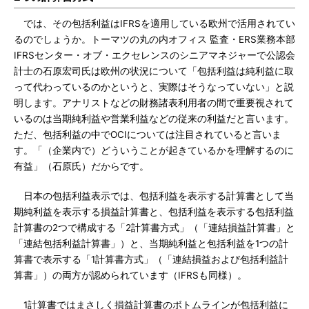
では、その包括利益はIFRSを適用している欧州で活用されてい
るのでしょうか。トーマツの丸の内オフィス 監査・ERS業務本部
IFRSセンター・オブ・エクセレンスのシニアマネジャーで公認会
計士の石原宏司氏は欧州の状況について「包括利益は純利益に取
って代わっているのかというと、実際はそうなっていない」と説
明します。アナリストなどの財務諸表利用者の間で重要視されて
いるのは当期純利益や営業利益などの従来の利益だと言います。
ただ、包括利益の中でOCIについては注目されていると言いま
す。「（企業内で）どういうことが起きているかを理解するのに
有益」（石原氏）だからです。
日本の包括利益表示では、包括利益を表示する計算書として当
期純利益を表示する損益計算書と、包括利益を表示する包括利益
計算書の2つで構成する「2計算書方式」（「連結損益計算書」と
「連結包括利益計算書」）と、当期純利益と包括利益を1つの計
算書で表示する「1計算書方式」（「連結損益および包括利益計
算書」）の両方が認められています（IFRSも同様）。
1計算書ではまさしく損益計算書のボトムラインが包括利益に