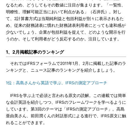
なるため、どうしてもその数値に注目が集まります。「一覧性、
明瞭性、理解可能正当において利点がある」（石井氏）。対し
て、2計算書方式は当期純利益と包括利益が別々に表示されるた
め、従来の財務諸表に慣れた財務諸表利用者にとっても違和感が
少ないでしょう。企業が包括利益を捉えて、どのような開示を行
うのか。そして利用者がどう反応するのか。注目しています。
1、2月掲載記事のランキング
それではIFRSフォーラムで2011年1月、2月に掲載した記事のラ
ンキングと、ニュース記事のランキングを紹介しましょう。
1位：高島さんから英語で学ぶ、IFRSの測定アプローチ
IFRSを学ぶ上で必須と言われる原文の読解。この連載では簡単
な会計英語を紹介しつつ、IFRSのフレームワークを学べるように
しています。第3回のテーマは「IFRSの測定アプローチ」。高島
亜由美さん、前田潤くんの対話形式による進行で、IFRS原文に触
れることができます。