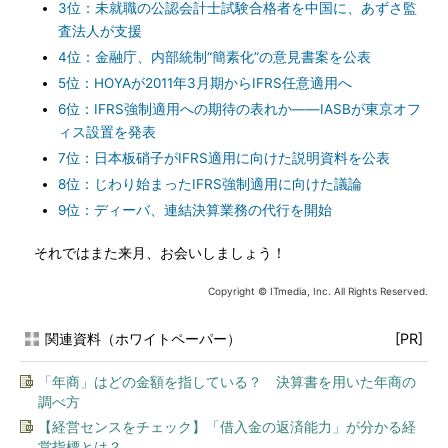
3位：未就職の公認会計士試験合格者を中国に、あずさ監
査法人が支援
4位：金融庁、内部統制“簡素化”の意見書案を公表
5位：HOYAが2011年3月期からIFRS任意適用へ
6位：IFRS強制適用への期待の表れか——IASBが東京オフ
ィス設置を発表
7位：日本板硝子がIFRS適用に向けた説明資料を公表
8位：じわり始まったIFRS強制適用に向けた議論
9位：ディーバ、連結決算業務の代行を開始
それではまた来月、お会いしましょう！
Copyright © ITmedia, Inc. All Rights Reserved.
関連資料（ホワイトペーパー）
[PR]
「年商」はどの金額を指している？ 決算書を用いた年商の
調べ方
【経営センスをチェック】「借入金の返済能力」が分かる経
営指標とは？