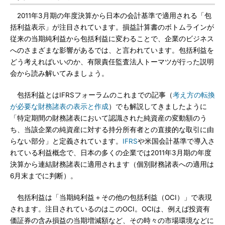
2011年3月期の年度決算から日本の会計基準で適用される「包
括利益表示」が注目されています。損益計算書のボトムラインが
従来の当期純利益から包括利益に変わることで、企業のビジネス
へのさまざまな影響があるでは、と言われています。包括利益を
どう考えればいいのか、有限責任監査法人トーマツが行った説明
会から読み解いてみましょう。
包括利益とはIFRSフォーラムのこれまでの記事（
考え方の転換
が必要な財務諸表の表示と作成
）でも解説してきましたように
「特定期間の財務諸表において認識された純資産の変動額のう
ち、当該企業の純資産に対する持分所有者との直接的な取引に由
らない部分」と定義されています。
IFRS
や米国会計基準で導入さ
れている利益概念で、日本の多くの企業では2011年3月期の年度
決算から連結財務諸表に適用されます（個別財務諸表への適用は
6月末までに判断）。
包括利益は「当期純利益＋その他の包括利益（OCI）」で表現
されます。注目されているのはこのOCI。OCIは、例えば投資有
価証券の含み損益の当期増減額など、その時々の市場環境などに