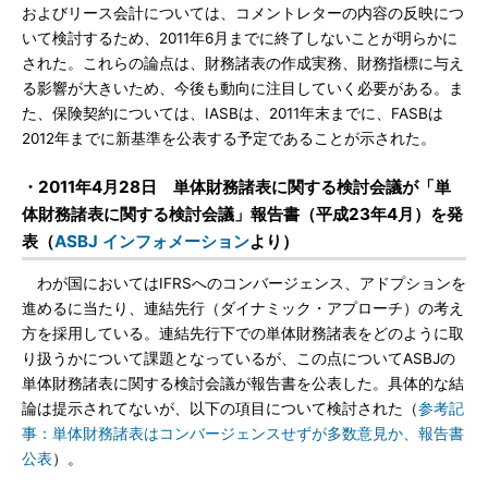
およびリース会計については、コメントレターの内容の反映につ
いて検討するため、2011年6月までに終了しないことが明らかに
された。これらの論点は、財務諸表の作成実務、財務指標に与え
る影響が大きいため、今後も動向に注目していく必要がある。ま
た、保険契約については、IASBは、2011年末までに、FASBは
2012年までに新基準を公表する予定であることが示された。
・2011年4月28日 単体財務諸表に関する検討会議が「単
体財務諸表に関する検討会議」報告書（平成23年4月）を発
表（
ASBJ インフォメーション
より）
わが国においてはIFRSへのコンバージェンス、アドプションを
進めるに当たり、連結先行（ダイナミック・アプローチ）の考え
方を採用している。連結先行下での単体財務諸表をどのように取
り扱うかについて課題となっているが、この点についてASBJの
単体財務諸表に関する検討会議が報告書を公表した。具体的な結
論は提示されてないが、以下の項目について検討された（
参考記
事：単体財務諸表はコンバージェンスせずが多数意見か、報告書
公表
）。