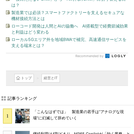
は？
製造業では必須？スマートファクトリーを支えるセキュアな
機材接続方法とは
ローコード開発は人間とAIの協働へ AI搭載型で経費節減効果
と利益はどう変わる
ローカル5Gエリア外を地域BWAで補完、高速通信サービスを
支える端末とは？
Recommended by
トップ
経営とIT
記事ランキング
「こんなはずでは」 製造業の若手は“アナログな現
場”に幻滅して辞めていく
継続利用は4割どまり M365 Copilotが「効く業務」と