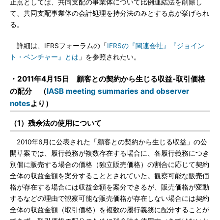
正点としては、共同支配の事業体について比例連結法を削除し
て、共同支配事業体の会計処理を持分法のみとする点が挙げられ
る。
詳細は、IFRSフォーラムの「
IFRSの『関連会社』『ジョイン
ト・ベンチャー』とは
」を参照されたい。
・2011年4月15日 顧客との契約から生じる収益-取引価格
の配分 （
IASB meeting summaries and observer
notes
より）
（1）残余法の使用について
2010年6月に公表された「顧客との契約から生じる収益」の公
開草案では、履行義務が複数存在する場合に、各履行義務につき
別個に販売する場合の価格（独立販売価格）の割合に応じて契約
全体の収益金額を案分することとされていた。観察可能な販売価
格が存在する場合には収益金額を案分できるが、販売価格が変動
するなどの理由で観察可能な販売価格が存在しない場合には契約
全体の収益金額（取引価格）を複数の履行義務に配分することが