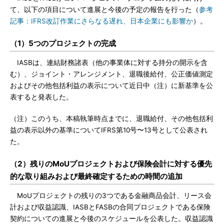
て、以下の項目について進展と今後の予定の報告を行った（
参考
記事：IFRS改訂作業にさらなる遅れ、日本企業にも影響か
）。
（1）5つのプロジェクトの完成
IASBは、連結財務諸表（他の事業体に対する持分の開示を含
む）、ジョイント・アレンジメント、退職後給付、公正価値測定
およびその他包括利益の表示について近日中（注）に新基準を公
表すると発表した。
（注）このうち、本稿執筆時点までに、退職給付、その他包括利
益の表示以外の基準についてIFRS第10号〜13号として公表され
た。
（2）残りのMoUプロジェクトおよび保険会計に対する優先
的な取り組みおよび最終確定するための時間の追加
MoUプロジェクトの残りの3つである金融商品会計、リース会
計および収益認識、IASBとFASBの合同プロジェクトである保険
契約についての進展と今後のスケジュールを公表した。収益認識