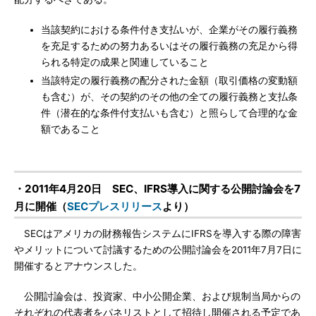
当該契約における条件付き支払いが、企業がその履行義務
を充足するための努力あるいはその履行義務の充足から得
られる特定の成果と関連していること
当該特定の履行義務の配分された金額（取引価格の変動額
も含む）が、その契約のその他の全ての履行義務と支払条
件（潜在的な条件付支払いも含む）と照らして合理的な金
額であること
・2011年4月20日 SEC、IFRS導入に関する公開討論会を7
月に開催（
SECプレスリリース
より）
SECはアメリカの財務報告システムにIFRSを導入する際の障害
やメリットについて討議するための公開討論会を2011年7月7日に
開催するとアナウンスした。
公開討論会は、投資家、中小公開企業、および規制当局からの
それぞれの代表者をパネリストとして招待し開催される予定であ