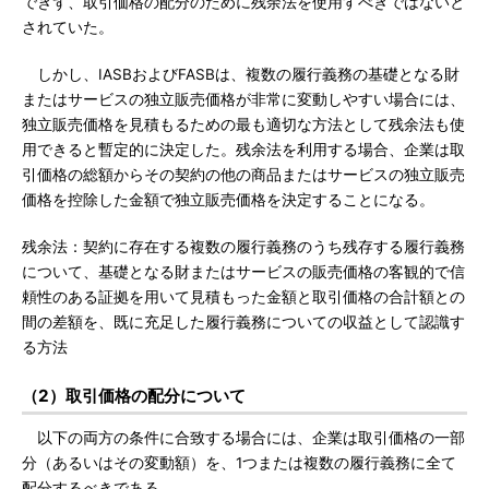
できず、取引価格の配分のために残余法を使用すべきではないと
されていた。
しかし、IASBおよびFASBは、複数の履行義務の基礎となる財
またはサービスの独立販売価格が非常に変動しやすい場合には、
独立販売価格を見積もるための最も適切な方法として残余法も使
用できると暫定的に決定した。残余法を利用する場合、企業は取
引価格の総額からその契約の他の商品またはサービスの独立販売
価格を控除した金額で独立販売価格を決定することになる。
残余法：契約に存在する複数の履行義務のうち残存する履行義務
について、基礎となる財またはサービスの販売価格の客観的で信
頼性のある証拠を用いて見積もった金額と取引価格の合計額との
間の差額を、既に充足した履行義務についての収益として認識す
る方法
（2）取引価格の配分について
以下の両方の条件に合致する場合には、企業は取引価格の一部
分（あるいはその変動額）を、1つまたは複数の履行義務に全て
配分するべきである。