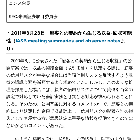
ェンス合意
SEC:米国証券取引委員会
・2011年3月23日 顧客との契約から生じる収益-回収可能
性（
IASB meeting summaries and observer notes
よ
り）
2010年6月に公表された「顧客との契約から生じる収益」の公
開草案では、収益の認識金額（取引価格）を決定する際に、顧客
の信用リスクが重要な場合には当該信用リスクを反映するよう収
益の認識金額を減額するよう求めていた。しかし、このような処
理を採用した場合には、顧客の信用リスクについて貸倒引当金の
設定で対応していた会計実務とは異なる対応が求められることに
なる。そのため、公開草案に対するコメントの中で、顧客との契
約により決定した金額で収益計上し、信用リスクの影響を別の損
失として表示する方が意思決定に重要な情報を提供できるのでは
ないかとのコメントがあった。
このような指摘を受け、IASBおよびFASBは、以下のように暫