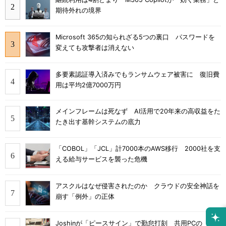
期待外れの境界
Microsoft 365の知られざる5つの裏口 パスワードを
変えても攻撃者は消えない
多要素認証導入済みでもランサムウェア被害に 復旧費
用は平均2億7000万円
メインフレームは死なず AI活用で20年来の高収益をた
たき出す基幹システムの底力
「COBOL」「JCL」計7000本のAWS移行 2000社を支
える給与サービスを襲った危機
アスクルはなぜ侵害されたのか クラウドの安全神話を
崩す「例外」の正体
Joshinが「ピースサイン」で勤怠打刻 共用PCの「パ