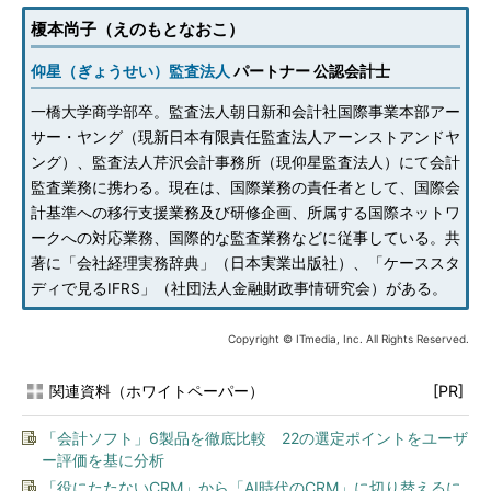
榎本尚子（えのもとなおこ）
仰星（ぎょうせい）監査法人
パートナー 公認会計士
一橋大学商学部卒。監査法人朝日新和会計社国際事業本部アー
サー・ヤング（現新日本有限責任監査法人アーンストアンドヤ
ング）、監査法人芹沢会計事務所（現仰星監査法人）にて会計
監査業務に携わる。現在は、国際業務の責任者として、国際会
計基準への移行支援業務及び研修企画、所属する国際ネットワ
ークへの対応業務、国際的な監査業務などに従事している。共
著に「会社経理実務辞典」（日本実業出版社）、「ケーススタ
ディで見るIFRS」（社団法人金融財政事情研究会）がある。
Copyright © ITmedia, Inc. All Rights Reserved.
関連資料（ホワイトペーパー）
[PR]
「会計ソフト」6製品を徹底比較 22の選定ポイントをユーザ
ー評価を基に分析
「役にたたないCRM」から「AI時代のCRM」に切り替えるに