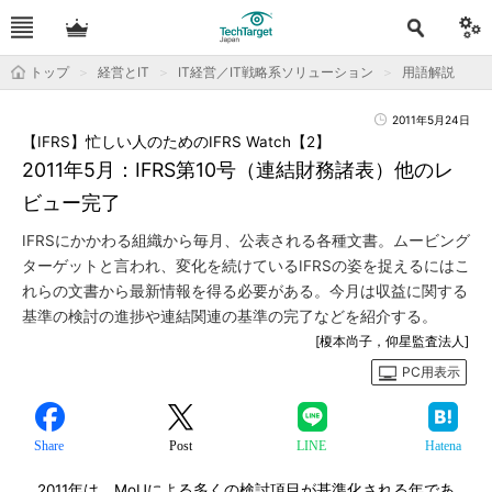
トップ
経営とIT
IT経営／IT戦略系ソリューション
用語解説
2011年5月24日
【IFRS】忙しい人のためのIFRS Watch【2】
2011年5月：IFRS第10号（連結財務諸表）他のレ
ビュー完了
IFRSにかかわる組織から毎月、公表される各種文書。ムービング
ターゲットと言われ、変化を続けているIFRSの姿を捉えるにはこ
れらの文書から最新情報を得る必要がある。今月は収益に関する
基準の検討の進捗や連結関連の基準の完了などを紹介する。
[榎本尚子，仰星監査法人]
PC用表示
Share
Post
LINE
Hatena
2011年は、MoUによる多くの検討項目が基準化される年であ