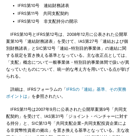
IFRS第10号 連結財務諸表
IFRS第11号 共同支配契約
IFRS第12号 非支配持分の開示
IFRS第10号とIFRS第12号は、2008年12月に公表された公開草
案第10号「連結財務諸表」を受けて、IAS第27号「連結および個
別財務諸表」とSIC第12号「連結−特別目的事業体」の連結に関
する規定を置き換える基準となっている。主な改正点としては、
「支配」概念について一般事業体・特別目的事業体間で扱いが異
なっていたものについて、統一的な考え方を用いている点が挙げ
られる。
詳細は、IFRSフォーラムの「
IFRSの『連結』基準、その実務
ポイントは
」を参照されたい。
IFRS第11号は2007年9月に公表された公開草案第9号「共同支
配契約」を受けて、IAS第31号「ジョイント・ベンチャーに対す
る持分」と、SIC第13号「共同支配企業−共同支配投資企業によ
る非貨幣性資産の拠出」を置き換える基準となっている。主な改