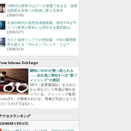
AI時代の競争力はデータ基盤で決まる 仮想
化刷新を未来への投資に変える条件
(2026/5/18)
生成AI時代の仮想化基盤刷新、既存VMを守
りつつ将来の変化にも対応する選択肢は
(2026/3/27)
ポスト仮想インフラの特効薬 VMの運用限
界を超える「Newオンプレミス」とは？
(2026/3/13)
From Informa TechTarget
瞬時にM365が乗っ取られる
――全社員に周知すべき“新フ
ィッシング”の教訓
MFA（多要素認証）を入れた
から安心という常識が崩れ去
っている。フィッシング集団
ycoon2FA」が摘発されたが、脅威が完全になくな
たというわけではない。
アクセスランキング
026/08/08 UPDATE