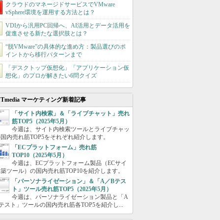
クラウドのマネージドサービスでVMware
vSphere環境を運用する方法とは？
VDIから汎用PC回帰へ、AI活用とデータ活用を
促進させる新たな選択肢とは？
“脱VMware”の具体的な進め方：製品選びのポ
イントから移行パターンまで
「デスクトップ仮想化」「アプリケーション仮
想化」のプロが解きたい6問クイズ
ITmedia マーケティング新着記事
「サイト内検索」＆「ライブチャット」売れ
筋TOP5（2025年5月）
今週は、サイト内検索ツールとライブチャッ
国内売れ筋TOP5をそれぞれ紹介します。
「ECプラットフォーム」売れ筋
TOP10（2025年5月）
今週は、ECプラットフォーム製品（ECサイ
築ツール）の国内売れ筋TOP10を紹介します。
「パーソナライゼーション」＆「A／Bテス
ト」ツール売れ筋TOP5（2025年5月）
今週は、パーソナライゼーション製品と「A
テスト」ツールの国内売れ筋各TOP5を紹介し...