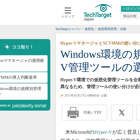
ITイン
製品比較
メディア
クラウド
エンタープライズ
ERP
仮想化
TechTargetジャパン
仮想化
仮想環境管理
比較
データ分析
サーバ＆ストレージ
Hyper-VマネージャとSCVMMの使い分
CX
スマートモバイル
ココ知り！
Windows環境の
情報系システム
ネットワーク
per-Vマネージャの適用範
V管理ツールの
システム運用管理
CVMMの導入判断基準
Hyper-V環境での仮想化管理ツール
異なるため、管理ツールの使い分けが必
ndows環境の規模別管理
計
≫
2011年05月27日 08時00分 公開
印刷／PDF
米Microsoftの
Hyper-V
が広く普及し