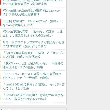
VMware離れがやっぱり加速 2500台のVM移
行に挑む製造大手から学ぶ現実解
VMware離れの決め手は“機能”ではなかった
情シス109人が選んだ新基準
320日を数週間に VMware移行の「無理ゲー」
をAWSが攻略した方法
VMware更新の異変 「使わないVCF 9」に課
金しつつ旧環境を維持する企業の狙い
リモートデスクトップでマイクが使えないとき
に“まず確認すべき設定”はこれだ
「Azure Virtual Desktop」（AVD）と「オンプレ
ミスVDI」の違いを徹底比較
「脱VMware」だけが正解じゃない 大混乱の
運用現場とJRAの“逆張り”戦略
旧インフラの“高コスト体質”に悩む大手銀行
VMとコンテナ「一元管理」の勝算
「macOSをDaaSで利用」が現実に それでも喜
んではいけない理由
「BroadcomのVMware買収」は進むのか進まな
いのか 各国が注目するその結末