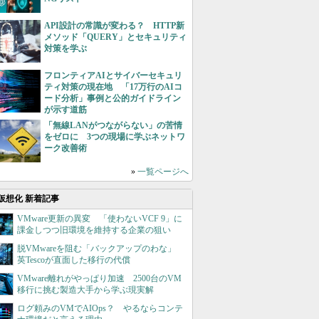
API設計の常識が変わる？ HTTP新
メソッド「QUERY」とセキュリティ
対策を学ぶ
フロンティアAIとサイバーセキュリ
ティ対策の現在地 「17万行のAIコ
ード分析」事例と公的ガイドライン
が示す道筋
「無線LANがつながらない」の苦情
をゼロに 3つの現場に学ぶネットワ
ーク改善術
»
一覧ページへ
仮想化 新着記事
VMware更新の異変 「使わないVCF 9」に
課金しつつ旧環境を維持する企業の狙い
脱VMwareを阻む「バックアップのわな」
英Tescoが直面した移行の代償
VMware離れがやっぱり加速 2500台のVM
移行に挑む製造大手から学ぶ現実解
ログ頼みのVMでAIOps？ やるならコンテ