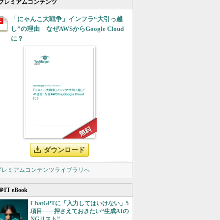
プレミアムコンテンツ
「にゃんこ大戦争」インフラ“大引っ越
し”の理由 なぜAWSからGoogle Cloud
に？
ダウンロード
 プレミアムコンテンツライブラリへ
＠IT eBook
ChatGPTに「入力してはいけない」5
項目――押さえておきたい“生成AIの
NGリスト”