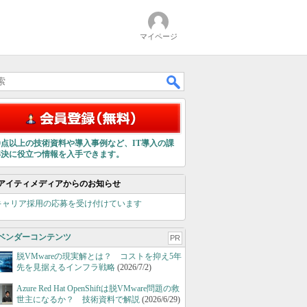
マイページ
00点以上の技術資料や導入事例など、IT導入の課
解決に役立つ情報を入手できます。
アイティメディアからのお知らせ
キャリア採用の応募を受け付けています
ベンダーコンテンツ
PR
脱VMwareの現実解とは？ コストを抑え5年
先を見据えるインフラ戦略
(2026/7/2)
Azure Red Hat OpenShiftは脱VMware問題の救
世主になるか？ 技術資料で解説
(2026/6/29)