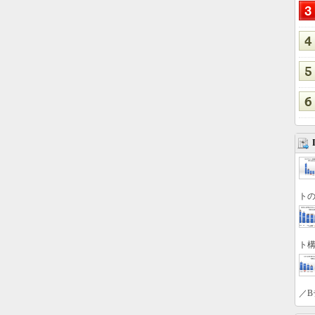
トの
ト構
／B