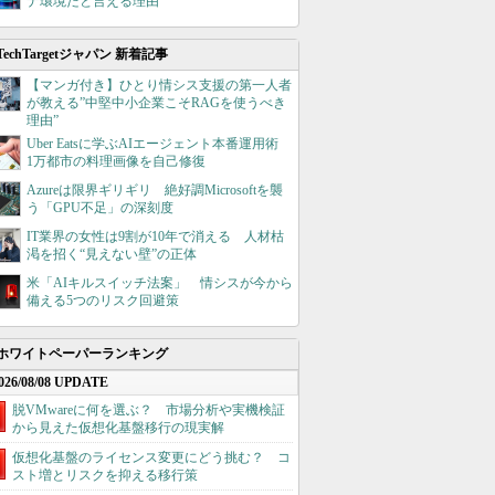
ナ環境だと言える理由
TechTargetジャパン 新着記事
【マンガ付き】ひとり情シス支援の第一人者
が教える”中堅中小企業こそRAGを使うべき
理由”
Uber Eatsに学ぶAIエージェント本番運用術
1万都市の料理画像を自己修復
Azureは限界ギリギリ 絶好調Microsoftを襲
う「GPU不足」の深刻度
IT業界の女性は9割が10年で消える 人材枯
渇を招く“見えない壁”の正体
米「AIキルスイッチ法案」 情シスが今から
備える5つのリスク回避策
ホワイトペーパーランキング
026/08/08 UPDATE
脱VMwareに何を選ぶ？ 市場分析や実機検証
から見えた仮想化基盤移行の現実解
仮想化基盤のライセンス変更にどう挑む？ コ
スト増とリスクを抑える移行策