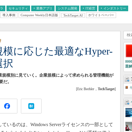
フラ
セキュリティ
業務アプリ
システム開発
IT経営
インダストリー
導入事例
Computer Weekly日本語版
ホワイトペーパー
TechTarget.AI
AI
経営とIT
医療IT
中堅・中小企業とIT
教育IT
け
規模に応じた最適なHyper-
選択
80
題
を企業規模別に見ていく。企業規模によって求められる管理機能が
要だ。
[Eric Beehler，
TechTarget
]
ているのは、Windows Serverライセンスの一部として