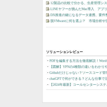
12製品の比較で分かる、生産管理シ
LINEヤフーが挑んだMac導入 ア
DX推進の鍵になるデータ連携、要件
脱VMwareに何を選ぶ？ 市場分析
PDFを編集する方法を徹底解説！Wor
【図解】VPNの4種類の違いをわか
Githubだけじゃない？ソースコード
chatGPTで何ができる？どんな仕事
【2024年最新】コールセンターシス