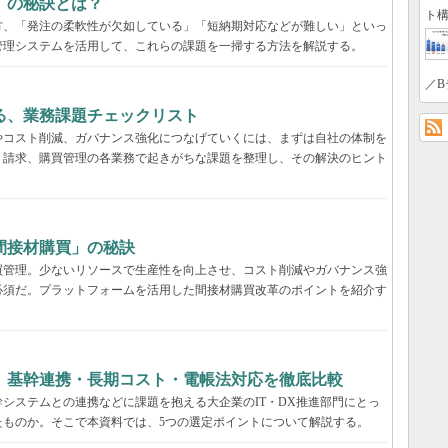
」の秘訣とは？
ト構
方、「発注の柔軟性が欠如している」「短納期対応などが難しい」といっ
管理システムを活用して、これらの課題を一掃する方法を解説する。
／B
る、業務課題チェックリスト
やコスト削減、ガバナンス強化につなげていくには、まずは自社の体制を
、請求、購買管理の各業務で起きがちな課題を整理し、その解決のヒント
間接材購買」の秘訣
買管理。少ないリソースで生産性を向上させ、コスト削減やガバナンス強
必須だ。プラットフォームを活用した間接材購買改革のポイントを紹介す
 基幹連携・長期コスト・電帳法対応を徹底比較
システムとの連携などに課題を抱える大企業のIT・DX推進部門にとっ
たものか。そこで本資料では、5つの選定ポイントについて解説する。