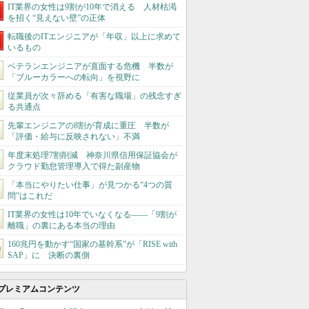
IT業界の女性は9割が10年で消える 人材枯渇
を招く“見えない壁”の正体
転職後のITエンジニアが「年収」以上に求めて
いるもの
ベテランエンジニアが直面する危機 半数が
「ブルーカラーへの転向」を視野に
従業員が次々辞める「有害な職場」の残念すぎ
る共通点
先輩エンジニアの8割が育成に重圧 半数が
「評価・給与に反映されない」不満
年度末処理7割削減 神奈川県信用保証協会が
クラウド勤怠管理導入で得た副産物
「本当にやりたい仕事」が見つかる“4つの質
問”はこれだ
IT業界の女性は10年でいなくなる――「9割が
離職」の裏にある本当の理由
160兆円を動かす“国家の基幹系”が「RISE with
SAP」に 決断の裏側
プレミアムコンテンツ