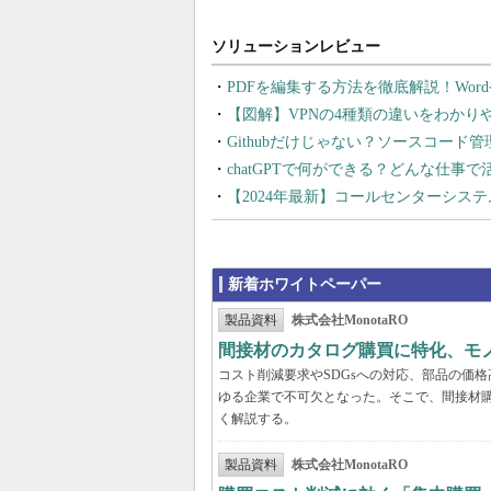
PDFを編集する方法を徹底解説！Wor
【図解】VPNの4種類の違いをわか
Githubだけじゃない？ソースコード
chatGPTで何ができる？どんな仕事
【2024年最新】コールセンターシス
新着ホワイトペーパー
製品資料
株式会社MonotaRO
間接材のカタログ購買に特化、モ
コスト削減要求やSDGsへの対応、部品の価
ゆる企業で不可欠となった。そこで、間接材
く解説する。
製品資料
株式会社MonotaRO