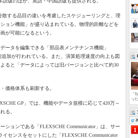
日本語版のほか、英語・中国語版も提供される。
点に分散する品目の違いを考慮したスケジューリングと、理
ーション機能」が盛り込まれている。物理的距離などを
計画が可能になるという。
データを編集できる「部品表メンテナンス機能」
機能追加が行われている。また、演算処理速度の向上も図
よると「データによっては旧バージョンと比べて約30
・価格体系も刷新する。
「T
っ
SCHE GP」では、機能やデータ規模に応じて420万～
される。
2
である「FLEXSCHE Communicator」は、サー
スをセットにした「FLEXSCHE Communicator