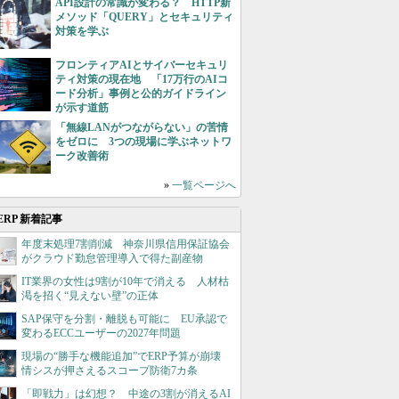
API設計の常識が変わる？ HTTP新
メソッド「QUERY」とセキュリティ
対策を学ぶ
フロンティアAIとサイバーセキュリ
ティ対策の現在地 「17万行のAIコ
ード分析」事例と公的ガイドライン
が示す道筋
「無線LANがつながらない」の苦情
をゼロに 3つの現場に学ぶネットワ
ーク改善術
»
一覧ページへ
ERP 新着記事
年度末処理7割削減 神奈川県信用保証協会
がクラウド勤怠管理導入で得た副産物
IT業界の女性は9割が10年で消える 人材枯
渇を招く“見えない壁”の正体
SAP保守を分割・離脱も可能に EU承認で
変わるECCユーザーの2027年問題
現場の“勝手な機能追加”でERP予算が崩壊
情シスが押さえるスコープ防衛7カ条
「即戦力」は幻想？ 中途の3割が消えるAI