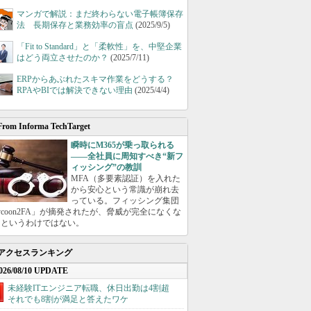
マンガで解説：まだ終わらない電子帳簿保存
法 長期保存と業務効率の盲点
(2025/9/5)
「Fit to Standard」と「柔軟性」を、中堅企業
はどう両立させたのか？
(2025/7/11)
ERPからあぶれたスキマ作業をどうする？
RPAやBIでは解決できない理由
(2025/4/4)
From Informa TechTarget
瞬時にM365が乗っ取られる
――全社員に周知すべき“新フ
ィッシング”の教訓
MFA（多要素認証）を入れた
から安心という常識が崩れ去
っている。フィッシング集団
ycoon2FA」が摘発されたが、脅威が完全になくな
たというわけではない。
アクセスランキング
026/08/10 UPDATE
未経験ITエンジニア転職、休日出勤は4割超
それでも8割が満足と答えたワケ