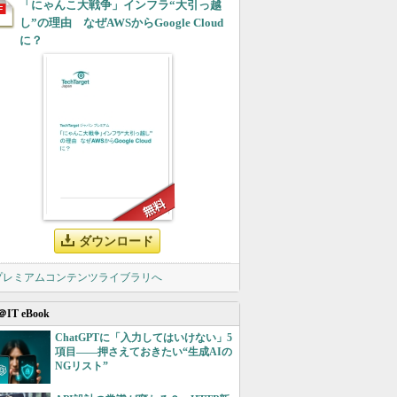
「にゃんこ大戦争」インフラ“大引っ越
し”の理由 なぜAWSからGoogle Cloud
に？
ダウンロード
 プレミアムコンテンツライブラリへ
＠IT eBook
ChatGPTに「入力してはいけない」5
項目――押さえておきたい“生成AIの
NGリスト”