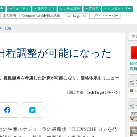
フラ
セキュリティ
業務アプリ
システム開発
IT経営
インダストリー
導入事例
Computer Weekly日本語版
ホワイトペーパー
TechTarget.AI
AI
経営とIT
医療IT
中堅・中小企業とIT
教育IT
プ
比較
日程調整が可能になった
80
題
。複数拠点を考慮した計算が可能になり、価格体系もリニュー
[原田美穂，
TechTargetジャパン
]
社の生産スケジューラの最新版「FLEXSCHE 11」を発