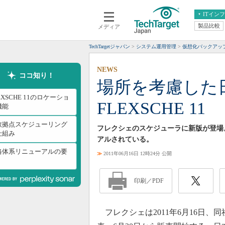
ITイン
製品比較
メディア
クラウド
エンタープライズ
ERP
仮想化
TechTargetジャパン
システム運用管理
仮想化バックアッ
データ分析
サーバ＆ストレージ
NEWS
CX
スマートモバイル
ココ知り！
場所を考慮した
情報系システム
ネットワーク
EXSCHE 11のロケーショ
FLEXSCHE 11
システム運用管理
機能
数拠点スケジューリング
フレクシェのスケジューラに新版が登場
仕組み
アルされている。
格体系リニューアルの要
≫
2011年06月16日 12時24分 公開
印刷／PDF
フレクシェは2011年6月16日、同