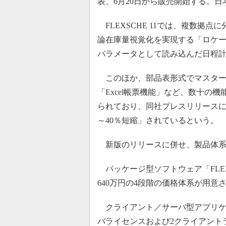
表、6月20日から販売開始する。
FLEXSCHE 11では、複数拠
論在庫量視覚化を実現する「ロケ
パラメータとして読み込んだ日程
このほか、部品表形式でマスター
「Excel帳票機能」など、数十の
られており、同社プレスリリースに
～40％短縮」されているという。
新版のリリースに併せ、製品体系
パッケージ型ソフトウェア「FLEX
640万円の4段階の価格体系が用意
クライアント／サーバ型アプリケーション
バライセンスおよび2クライアントライセン