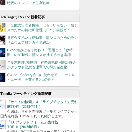
時代のエンジニア生存戦略
TechTargetジャパン 新着記事
「全能の管理者権限」はもういらない 情シ
スのための特権ID管理（PIM）実践ガイド
身代金支払いは逆効果 情シスのためのラン
サムウェア対策ガイド2026
CVSS頼みはもう終わり 悪用まで「数時
間」のAI時代に情シスが捨てるべき常識
年度末処理7割削減 神奈川県信用保証協会
がクラウド勤怠管理導入で得た副産物
Claude、Codexを自由に使わせる コードレ
ビュー廃止を支える5つの勘所
ITmedia マーケティング新着記事
「サイト内検索」＆「ライブチャット」売れ
筋TOP5（2025年5月）
今週は、サイト内検索ツールとライブチャッ
国内売れ筋TOP5をそれぞれ紹介します。
「ECプラットフォーム」売れ筋
TOP10（2025年5月）
今週は、ECプラットフォーム製品（ECサイ