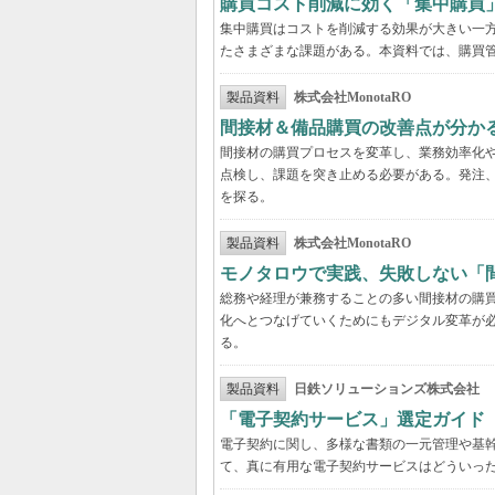
購買コスト削減に効く「集中購買
集中購買はコストを削減する効果が大きい一
たさまざまな課題がある。本資料では、購買
製品資料
株式会社MonotaRO
間接材＆備品購買の改善点が分か
間接材の購買プロセスを変革し、業務効率化
点検し、課題を突き止める必要がある。発注
を探る。
製品資料
株式会社MonotaRO
モノタロウで実践、失敗しない「
総務や経理が兼務することの多い間接材の購
化へとつなげていくためにもデジタル変革が
る。
製品資料
日鉄ソリューションズ株式会社
「電子契約サービス」選定ガイド
電子契約に関し、多様な書類の一元管理や基幹
て、真に有用な電子契約サービスはどういっ