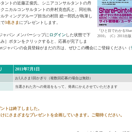
ルタントの近藤正俊氏、シニアコンサルタントの丹
テクニカルコンサルタントの井村克也氏と、同社執
ルティンググループ担当の村田 総一郎氏が執筆し
選で
3名さま
にプレゼントします。
『ひと目でわかるSharePoi
getジャパン メンバーシップに
ログイン
した状態で下
2010』（C）2011出
込み］ボタンをクリックすると、応募が完了しま
Targetジャパンの会員登録がまだの方は、ぜひこの機会にご登録ください（
り
2011年7月1日
お1人さま1回かぎり（複数回応募の場合は無効）
当選された方への発送をもって、発表にかえさせていただきます
ゼントは終了しました。
向けにさまざまなプレゼントを企画していきます。ご期待ください。