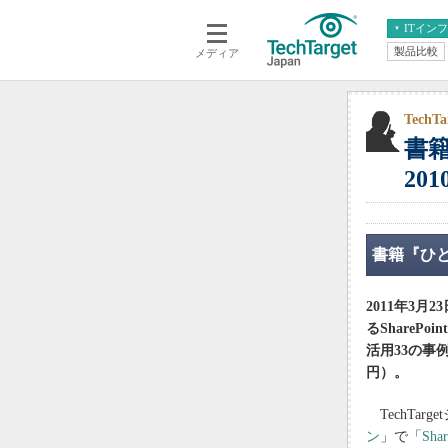
ITイン
製品比較
メディア
クラウド
エンタープライズ
ERP
仮想化
データ分析
サーバ＆ストレージ
Tech
書籍
CX
スマートモバイル
情報系システム
201
ネットワーク
システム運用管理
書籍『ひと目
2011年3
るSharePo
活用33の事
円）。
TechTar
ン
」で「
Shar