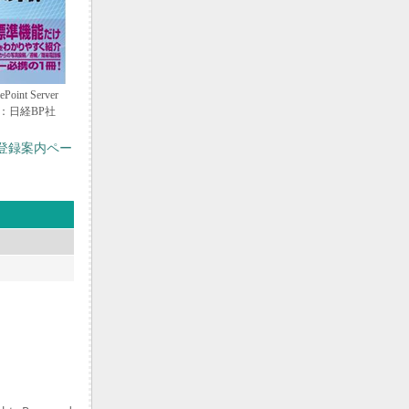
nt Server
版：日経BP社
登録案内ペー