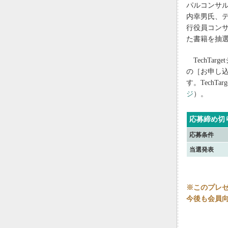
パルコンサ
内幸男氏、
行役員コンサ
た書籍を抽
TechTar
の［お申し
す。Tech
ジ
）。
応募締め切
応募条件
当選発表
※このプレ
今後も会員