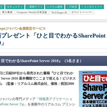
フラ
セキュリティ
業務アプリ
システム開発
IT経営
インダストリー
導入事例
Computer Weekly日本語版
ホワイトペーパー
TechTarget.AI
AI
経営とIT
医療IT
中堅・中小企業とIT
教育IT
Targetジャパン会員限定サービス
プレゼント「ひと目でわかるSharePoint Se
0」
でわかるSharePoint Server 2010』（3名さま）
月23日に日経BP社から発売された書籍『ひと目でわか
int Server 2010 基本機能でここまで使える！ビジネス
例』（監修：リアルコム株式会社、価格：税別2800
getジャパンの専門メディア「
情報系アプリケーショ
ePoint Server Tip
」を連載中のリアルコム プリンシ