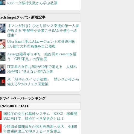
のデータ移行失敗から学ぶ教訓
TechTargetジャパン 新着記事
【マンガ付き】ひとり情シス支援の第一人者
が教える”中堅中小企業こそRAGを使うべき
理由”
Uber Eatsに学ぶAIエージェント本番運用術
1万都市の料理画像を自己修復
Azureは限界ギリギリ 絶好調Microsoftを襲
う「GPU不足」の深刻度
IT業界の女性は9割が10年で消える 人材枯
渇を招く“見えない壁”の正体
米「AIキルスイッチ法案」 情シスが今から
備える5つのリスク回避策
ホワイトペーパーランキング
026/08/08 UPDATE
国税庁の次世代基幹システム「KSK2」稼働開
始に向けて、対応すべき変更点とは？
少額減価償却資産が40万円未満へ拡大、令和8
年度税制改正で押さえるべき変更点