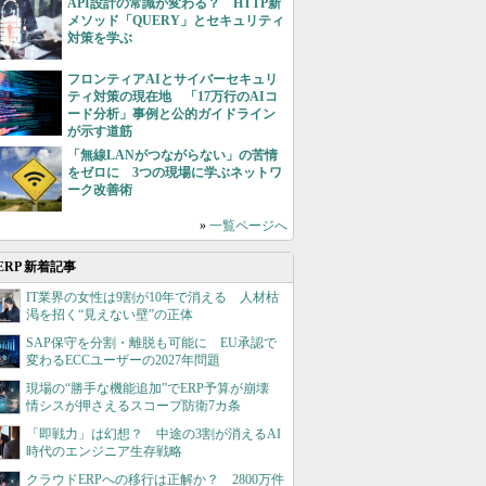
API設計の常識が変わる？ HTTP新
メソッド「QUERY」とセキュリティ
対策を学ぶ
フロンティアAIとサイバーセキュリ
ティ対策の現在地 「17万行のAIコ
ード分析」事例と公的ガイドライン
が示す道筋
「無線LANがつながらない」の苦情
をゼロに 3つの現場に学ぶネットワ
ーク改善術
»
一覧ページへ
ERP 新着記事
IT業界の女性は9割が10年で消える 人材枯
渇を招く“見えない壁”の正体
SAP保守を分割・離脱も可能に EU承認で
変わるECCユーザーの2027年問題
現場の“勝手な機能追加”でERP予算が崩壊
情シスが押さえるスコープ防衛7カ条
「即戦力」は幻想？ 中途の3割が消えるAI
時代のエンジニア生存戦略
クラウドERPへの移行は正解か？ 2800万件