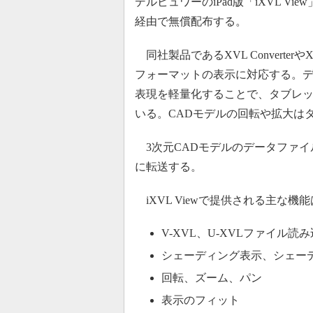
デルビュワーのiPad版「iXVL Vi
経由で無償配布する。
同社製品であるXVL Converterや
フォーマットの表示に対応する。デ
表現を軽量化することで、タブレ
いる。CADモデルの回転や拡大は
3次元CADモデルのデータファイルは
に転送する。
iXVL Viewで提供される主な機
V-XVL、U-XVLファイル読
シェーディング表示、シェー
回転、ズーム、パン
表示のフィット