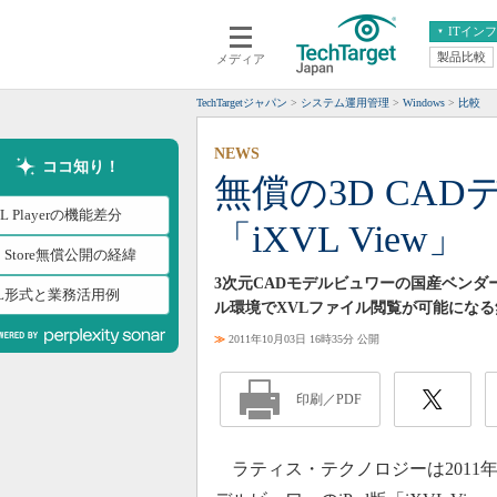
ITイン
製品比較
メディア
クラウド
エンタープライズ
ERP
仮想化
TechTargetジャパン
システム運用管理
Windows
比較
データ分析
サーバ＆ストレージ
NEWS
CX
スマートモバイル
ココ知り！
無償の3D CAD
情報系システム
ネットワーク
VL Playerの機能差分
「iXVL View」
システム運用管理
p Store無償公開の経緯
3次元CADモデルビュワーの国産ベンダー
VL形式と業務活用例
ル環境でXVLファイル閲覧が可能にな
≫
2011年10月03日 16時35分 公開
印刷／PDF
ラティス・テクノロジーは2011年