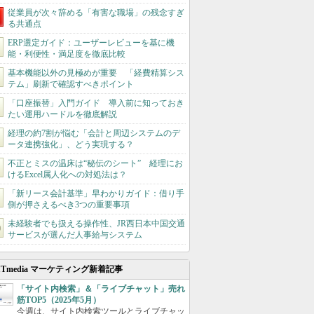
従業員が次々辞める「有害な職場」の残念すぎ
る共通点
ERP選定ガイド：ユーザーレビューを基に機
能・利便性・満足度を徹底比較
基本機能以外の見極めが重要 「経費精算シス
テム」刷新で確認すべきポイント
「口座振替」入門ガイド 導入前に知っておき
たい運用ハードルを徹底解説
経理の約7割が悩む「会計と周辺システムのデ
ータ連携強化」、どう実現する？
不正とミスの温床は“秘伝のシート” 経理にお
けるExcel属人化への対処法は？
「新リース会計基準」早わかりガイド：借り手
側が押さえるべき3つの重要事項
未経験者でも扱える操作性、JR西日本中国交通
サービスが選んだ人事給与システム
ITmedia マーケティング新着記事
「サイト内検索」＆「ライブチャット」売れ
筋TOP5（2025年5月）
今週は、サイト内検索ツールとライブチャッ