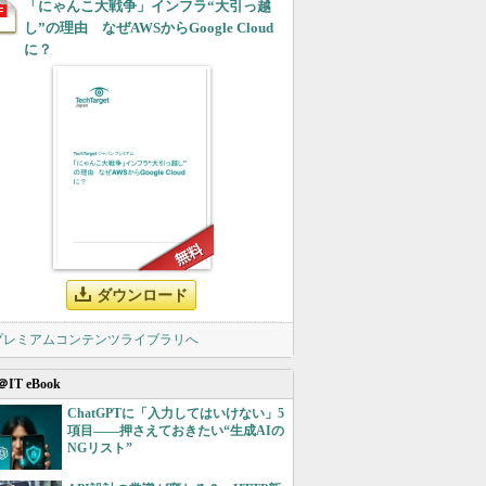
「にゃんこ大戦争」インフラ“大引っ越
し”の理由 なぜAWSからGoogle Cloud
に？
ダウンロード
 プレミアムコンテンツライブラリへ
＠IT eBook
ChatGPTに「入力してはいけない」5
項目――押さえておきたい“生成AIの
NGリスト”