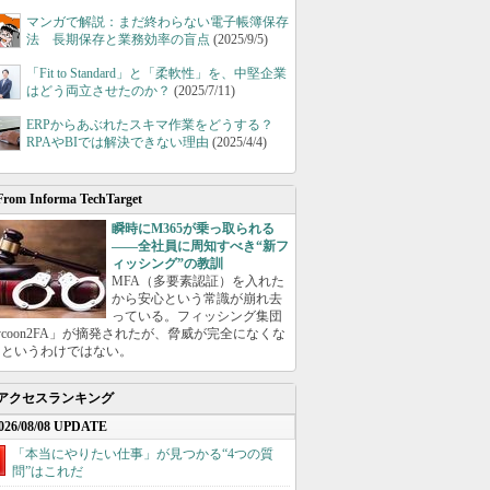
マンガで解説：まだ終わらない電子帳簿保存
法 長期保存と業務効率の盲点
(2025/9/5)
「Fit to Standard」と「柔軟性」を、中堅企業
はどう両立させたのか？
(2025/7/11)
ERPからあぶれたスキマ作業をどうする？
RPAやBIでは解決できない理由
(2025/4/4)
From Informa TechTarget
瞬時にM365が乗っ取られる
――全社員に周知すべき“新フ
ィッシング”の教訓
MFA（多要素認証）を入れた
から安心という常識が崩れ去
っている。フィッシング集団
ycoon2FA」が摘発されたが、脅威が完全になくな
たというわけではない。
アクセスランキング
026/08/08 UPDATE
「本当にやりたい仕事」が見つかる“4つの質
問”はこれだ