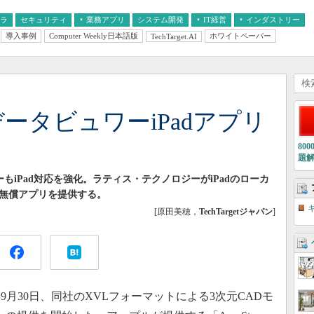
フラ
セキュリティ
業務アプリ
システム開発
IT経営
インダストリー
導入事例
Computer Weekly日本語版
ホワイトペーパー
TechTarget.AI
AI
経営とIT
医療IT
中堅・中小企業とIT
教育IT
データビュワーiPadアプリ
80
題
もiPad対応を強化。ラティス・テクノロジーがiPadのローカ
る無償アプリを提供する。
[原田美穂，
TechTargetジャパン
]
9月30日、同社のXVLフォーマットによる3次元CADモ