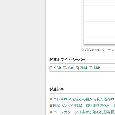
iXVL Viewのスクリ
関連ホワイトペーパー
CAD
|
iPad
|
PLM
|
ERP
関連記事
エレキPLM先駆者の目から見た既存P
国産ベンダがPLM、ERP連携強化へ：
パーツカタログ担当者が始めた顧客視