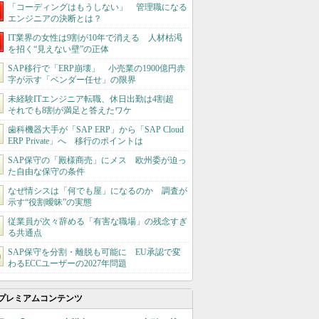
「コーディングはもうしない」 管理職になる
エンジニアの決断とは？
IT業界の女性は9割が10年で消える 人材枯渇
を招く“見えない壁”の正体
SAP移行で「ERP崩壊」 小売業の1900億円赤
字が示す「ベンダー任せ」の限界
未経験ITエンジニア転職、休日出勤は4割超
それでも8割が満足と答えたワケ
歯科機器大手が「SAP ERP」から「SAP Cloud
ERP Private」へ 移行のポイントは
SAP保守の「殿様商売」にメス 欧州委が迫っ
た自由な保守の条件
なぜ情シスは「何でも屋」になるのか 調査が
示す“役割曖昧”の実態
従業員が次々辞める「有害な職場」の残念すぎ
る共通点
SAP保守を分割・離脱も可能に EU承認で変
わるECCユーザーの2027年問題
プレミアムコンテンツ