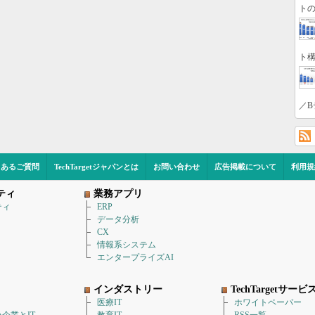
トの
ト構
／B
くあるご質問
TechTargetジャパンとは
お問い合わせ
広告掲載について
利用規
ティ
業務アプリ
ティ
ERP
データ分析
CX
情報系システム
エンタープライズAI
インダストリー
TechTargetサービ
医療IT
ホワイトペーパー