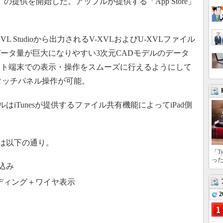
ew」の提供を開始した。アップルが提供する「App Store」
XVL Studioから出力されるV-XVLおよびU-XVLファイル
ータ量が巨大になりやすい3次元CADモデルのデータ
ット端末での表示・操作をスムーズに行えるようにして
タッチパネル操作が可能。
iTunesが提供するファイル共有機能によってiPad側
能は以下の通り。
「T
っ
み込み
ディング＋ワイヤ表示
2