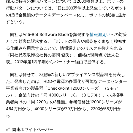
端末に特有の通信パターンについては2000種類以上、ボットの
行動パターンについては、1日に200万件以上発生しているボット
のほぼ全種類のデータをデータベース化し、ボットの検知に生か
すという。
同社はAnti-Bot Software Bladeを頻発する
情報漏えい
への対策
として顧客に訴求する。「ボットの侵入や感染をくまなく検知す
る仕組みを用意することで、情報漏えいのリスクを抑えられる」
（同社代表取締役社長の藤岡 健氏）。価格は現時点では未公
表。2012年第1四半期からパートナー経由で提供する。
同社は併せて、3種類の新しいアプライアンス製品群を発表し
た。発表したのは、HDDや電源の多重化が可能なデータセンター
事業者向けの製品群「CheckPoint 12000シリーズ」（3モデ
ル）、企業向けの「同 4000シリーズ」（3モデル）、小規模事
業者向けの「同 2200」の3種類。参考価格は12000シリーズが
464万円から、4000シリーズが79万円から、2200が58万円か
ら。
関連ホワイトペーパー