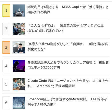
継続利用は4割どまり M365 Copilotが「効く業務」と
期待外れの境界
「こんなはずでは」 製造業の若手は“アナログな現
場”に幻滅して辞めていく
DX導入企業の3割超がむしろ「負担増」 9割が陥る“内
製化のわな”
多要素認証導入済みでもランサムウェア被害に 復旧費
用は平均2億7000万円
Claude Codeでは「エージェントを作るな、スキルを作
れ」 Anthropicが示すAI構築術
Broadcom値上げで加速するVMware移行 HPE幹部が
明かすAI時代の備え