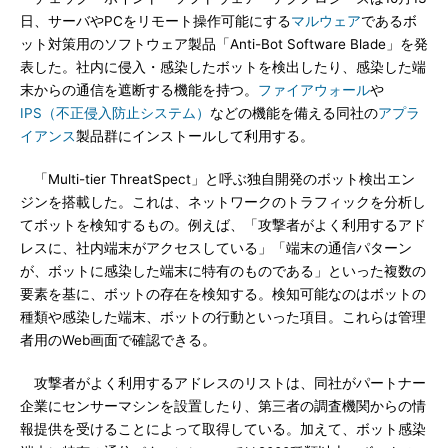
日、サーバやPCをリモート操作可能にする
マルウェア
であるボ
ット対策用のソフトウェア製品「Anti-Bot Software Blade」を発
表した。社内に侵入・感染したボットを検出したり、感染した端
末からの通信を遮断する機能を持つ。
ファイアウォール
や
IPS（不正侵入防止システム）
などの機能を備える同社の
アプラ
イアンス
製品群にインストールして利用する。
「Multi-tier ThreatSpect」と呼ぶ独自開発のボット検出エン
ジンを搭載した。これは、ネットワークのトラフィックを分析し
てボットを検知するもの。例えば、「攻撃者がよく利用するアド
レスに、社内端末がアクセスしている」「端末の通信パターン
が、ボットに感染した端末に特有のものである」といった複数の
要素を基に、ボットの存在を検知する。検知可能なのはボットの
種類や感染した端末、ボットの行動といった項目。これらは管理
者用のWeb画面で確認できる。
攻撃者がよく利用するアドレスのリストは、同社がパートナー
企業にセンサーマシンを設置したり、第三者の調査機関からの情
報提供を受けることによって取得している。加えて、ボット感染