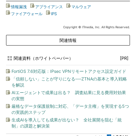
情報漏洩
|
アプライアンス
|
マルウェア
|
ファイアウォール
|
IPS
Copyright © ITmedia, Inc. All Rights Reserved.
関連情報
関連資料（ホワイトペーパー）
[PR]
FortiOS 7.6対応版：IPsec VPNリモートアクセス設定ガイド
「信頼しない」ことが守りになる──ZTNAの基本と導入戦略
を解説
AIエージェントで成果は出る？ 調査結果に見る費用対効果
の実態
厳格なデータ保護規制に対応、「データ主権」を実現する5つ
の実践的ステップ
生成AIを導入しても成果が出ない？ 全社展開を阻む「統
制」の課題と解決策